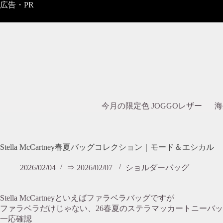
コ
広告・PR
ン
テ
ン
ツ
へ
ス
キ
ッ
プ
今月の限定色 JOGGOレザー
海
Stella McCartney春夏バッグコレクション｜モード＆エシカル
2026/02/04
⇒ 2026/02/07
ショルダーバッグ
Stella McCartneyといえばファラベラバッグですが
ファラベラだけじゃない、26春夏のステラマッカートニーバ
一応確認