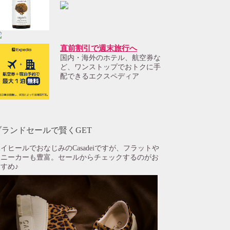
直前割引で週末旅行へ
国内・海外のホテル、航空券な
ど、ワンストップでおトクに手
配できるエクスペディア
ブランドセールで賢くGET
イヒールでおなじみのCasadeiですが、フラットや
スニーカーも豊富。セールからチェックするのがお
すめ♪