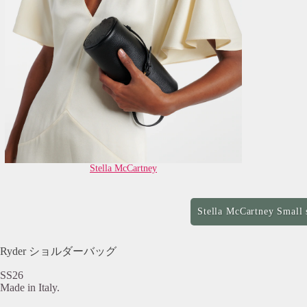
Stella McCartney
Stella McCartney Small 
Ryder ショルダーバッグ
SS26
Made in Italy.