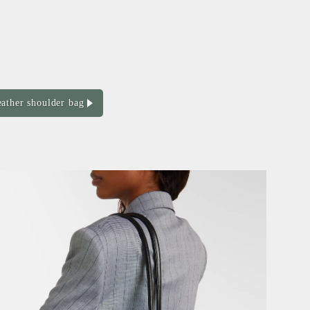
eather shoulder bag