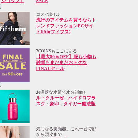
SALE
コスパ良し♪
流行のアイテムを買うならト
レンドファッションECサイ
トfifth(フィフス)
3COINSもここにある
【最大80％OFF】服も小物も
雑貨もまだまだおトクな
FINALセール
お洒落な水筒で水分補給♪
ル・クルーゼ
ハイドロフラ
・
スク
象印
タイガー魔法瓶
・
・
気になる美顔器。これ一台で顔
から頭皮まで