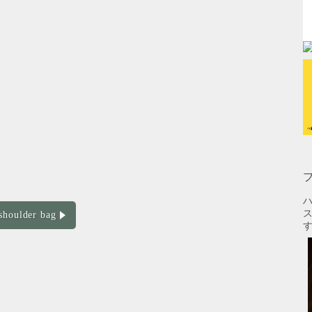
ハ
shoulder bag
す