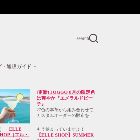
search
グ・通販ガイド
[更新] JOGGO 8月の限定色
は爽やか『エメラルドビー
チ』
27色の本革から組み合わせて
カスタムオーダーの財布を
もう始まっていますよ！
【ELLE SHOP】SUMMER