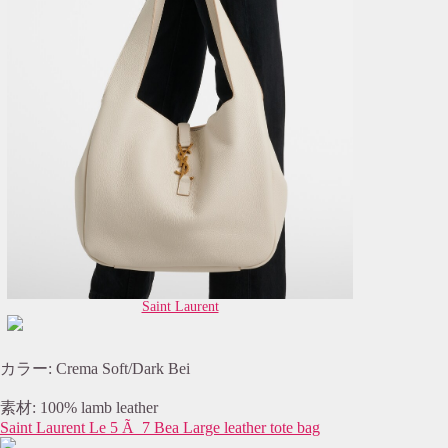
Saint Laurent
カラー: Crema Soft/Dark Bei
素材: 100% lamb leather
Saint Laurent Le 5 Ã 7 Bea Large leather tote bag