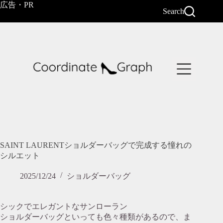
コ
広告・PR
Search
ン
テ
ン
ツ
へ
ス
キ
ッ
プ
SAINT LAURENTショルダーバッグで完成する憧れの
シルエット
2025/12/24
ショルダーバッグ
シックでエレガントなサンローラン
ショルダーバッグといっても色々種類があるので、ま