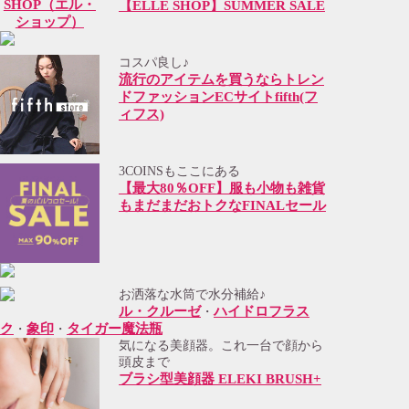
【ELLE SHOP】SUMMER SALE
コスパ良し♪
流行のアイテムを買うならトレン
ドファッションECサイトfifth(フ
ィフス)
3COINSもここにある
【最大80％OFF】服も小物も雑貨
もまだまだおトクなFINALセール
お洒落な水筒で水分補給♪
ル・クルーゼ
ハイドロフラス
・
ク
象印
タイガー魔法瓶
・
・
気になる美顔器。これ一台で顔から
頭皮まで
ブラシ型美顔器 ELEKI BRUSH+