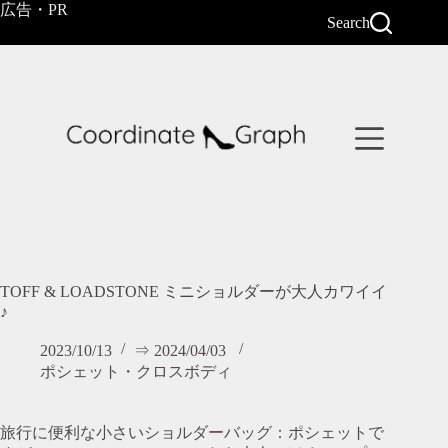
コ
広告・PR
Search
ン
テ
ン
ツ
へ
ス
キ
ッ
プ
TOFF & LOADSTONE ミニショルダーが大人カワイイ
♪
2023/10/13
⇒ 2024/04/03
ポシェット・クロスボディ
旅行に便利な小さいショルダーバッグ：ポシェットで