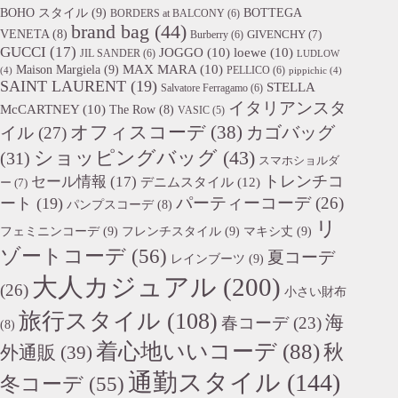
BOHO スタイル
(9)
BOTTEGA
BORDERS at BALCONY
(6)
brand bag
(44)
VENETA
(8)
GIVENCHY
(7)
Burberry
(6)
GUCCI
(17)
JOGGO
(10)
loewe
(10)
JIL SANDER
(6)
LUDLOW
Maison Margiela
(9)
MAX MARA
(10)
PELLICO
(6)
(4)
pippichic
(4)
SAINT LAURENT
(19)
STELLA
Salvatore Ferragamo
(6)
イタリアンスタ
McCARTNEY
(10)
The Row
(8)
VASIC
(5)
オフィスコーデ
(38)
カゴバッグ
イル
(27)
ショッピングバッグ
(43)
(31)
スマホショルダ
トレンチコ
セール情報
(17)
デニムスタイル
(12)
ー
(7)
パーティーコーデ
(26)
ート
(19)
パンプスコーデ
(8)
リ
フェミニンコーデ
(9)
フレンチスタイル
(9)
マキシ丈
(9)
ゾートコーデ
(56)
夏コーデ
レインブーツ
(9)
大人カジュアル
(200)
(26)
小さい財布
旅行スタイル
(108)
海
春コーデ
(23)
(8)
着心地いいコーデ
(88)
秋
外通販
(39)
通勤スタイル
(144)
冬コーデ
(55)