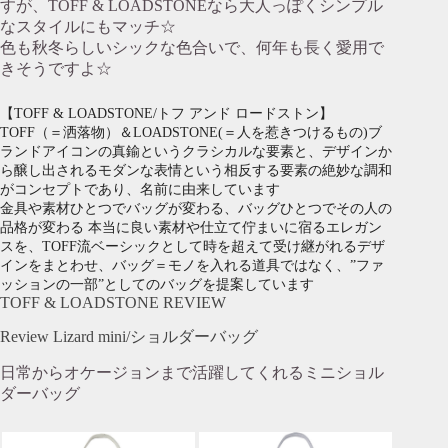
すが、TOFF & LOADSTONEなら大人っぽくシンプル
なスタイルにもマッチ☆
色も秋冬らしいシックな色合いで、何年も長く愛用で
きそうですよ☆
【TOFF & LOADSTONE/トフ アンド ロードストン】
TOFF（＝洒落物）＆LOADSTONE(＝人を惹きつけるもの)ブ
ランドアイコンの真鍮というクラシカルな要素と、デザインか
ら醸し出されるモダンな表情という相反する要素の絶妙な調和
がコンセプトであり、名前に由来しています
金具や素材ひとつでバッグが変わる、バッグひとつでその人の
品格が変わる 本当に良い素材や仕立て佇まいに宿るエレガン
スを、TOFF流ベーシックとして時を超えて受け継がれるデザ
インをまとわせ、バッグ＝モノを入れる道具ではなく、”ファ
ッションの一部”としてのバッグを提案しています
TOFF & LOADSTONE REVIEW
Review Lizard mini/ショルダーバッグ
日常からオケージョンまで活躍してくれるミニショル
ダーバッグ