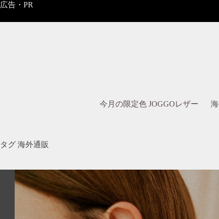
コ
広告・PR
ン
テ
ン
ツ
へ
ス
キ
ッ
プ
今月の限定色 JOGGOレザー
海
タグ
海外通販