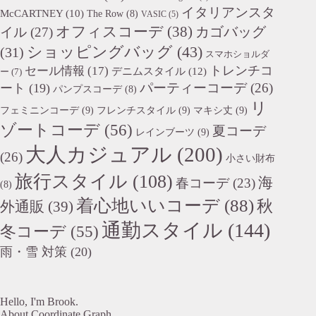
イタリアンスタ
McCARTNEY
(10)
The Row
(8)
VASIC
(5)
オフィスコーデ
(38)
カゴバッグ
イル
(27)
ショッピングバッグ
(43)
(31)
スマホショルダ
トレンチコ
セール情報
(17)
デニムスタイル
(12)
ー
(7)
パーティーコーデ
(26)
ート
(19)
パンプスコーデ
(8)
リ
フェミニンコーデ
(9)
フレンチスタイル
(9)
マキシ丈
(9)
ゾートコーデ
(56)
夏コーデ
レインブーツ
(9)
大人カジュアル
(200)
(26)
小さい財布
旅行スタイル
(108)
海
春コーデ
(23)
(8)
着心地いいコーデ
(88)
秋
外通販
(39)
通勤スタイル
(144)
冬コーデ
(55)
雨・雪 対策
(20)
Hello, I'm Brook.
About Coordinate Graph