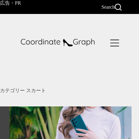
コ
広告・PR
Search
ン
テ
ン
ツ
へ
ス
キ
ッ
プ
カテゴリー
スカート