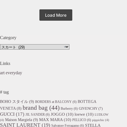
Load More
Category
Category
Links
art everyday
# tag
BOHO スタイル
(9)
BOTTEGA
BORDERS at BALCONY
(6)
brand bag
(44)
VENETA
(8)
GIVENCHY
(7)
Burberry
(6)
GUCCI
(17)
JOGGO
(10)
loewe
(10)
JIL SANDER
(6)
LUDLOW
Maison Margiela
(9)
MAX MARA
(10)
PELLICO
(6)
(4)
pippichic
(4)
SAINT LAURENT
(19)
STELLA
Salvatore Ferragamo
(6)