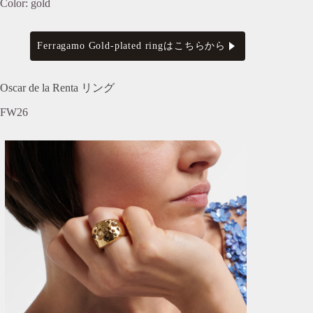
Color: gold
Ferragamo Gold-plated ringはこちらから
Oscar de la Renta リング
FW26