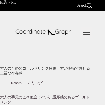
コ
広告・PR
Search
ン
テ
ン
ツ
へ
ス
キ
ッ
プ
大人のためのゴールドリング特集｜太い指輪で魅せる
上質な存在感
2026/05/22
リング
大人の手元にこそ似合うのが、重厚感のあるゴールド
リング