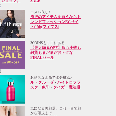
SALE
コスパ良し♪
流行のアイテムを買うならト
レンドファッションECサイ
トfifth(フィフス)
3COINSもここにある
【最大80％OFF】服も小物も
雑貨もまだまだおトクな
FINALセール
お洒落な水筒で水分補給♪
ル・クルーゼ
ハイドロフラ
・
スク
象印
タイガー魔法瓶
・
・
気になる美顔器。これ一台で顔
から頭皮まで