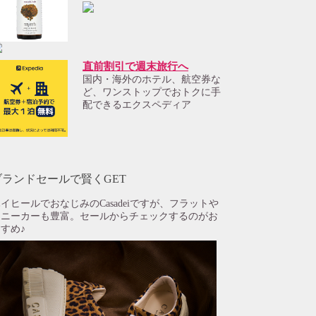
直前割引で週末旅行へ
国内・海外のホテル、航空券な
ど、ワンストップでおトクに手
配できるエクスペディア
ブランドセールで賢くGET
イヒールでおなじみのCasadeiですが、フラットや
スニーカーも豊富。セールからチェックするのがお
すめ♪