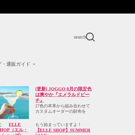
search
グ・通販ガイド
[更新] JOGGO 8月の限定色
は爽やか『エメラルドビー
チ』
27色の本革から組み合わせて
カスタムオーダーの財布を
もう始まっていますよ！
【ELLE SHOP】SUMMER