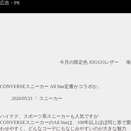
コ
広告・PR
ン
テ
ン
ツ
へ
ス
キ
ッ
プ
今月の限定色 JOGGOレザー
海
CONVERSEスニーカー All Star定番かコラボか。
2026/05/21
スニーカー
ハイテク、スポーツ系スニーカーも人気ですが
CONVERSEスニーカーのAll Starは、100年以上ほぼ同
わせやすく、どんなコーデにもなじみやすいのが大きな魅力