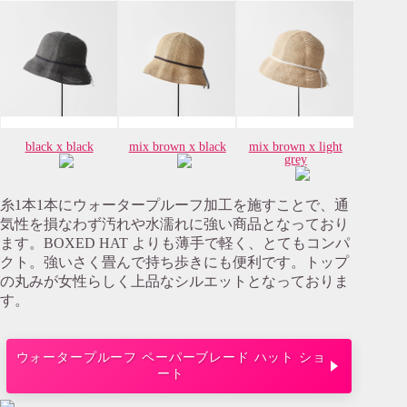
black x black
mix brown x black
mix brown x light
grey
糸1本1本にウォータープルーフ加工を施すことで、通
気性を損なわず汚れや水濡れに強い商品となっており
ます。BOXED HAT よりも薄手で軽く、とてもコンパ
クト。強いさく畳んで持ち歩きにも便利です。トップ
の丸みが女性らしく上品なシルエットとなっておりま
す。
ウォータープルーフ ペーパーブレード ハット ショ
ート