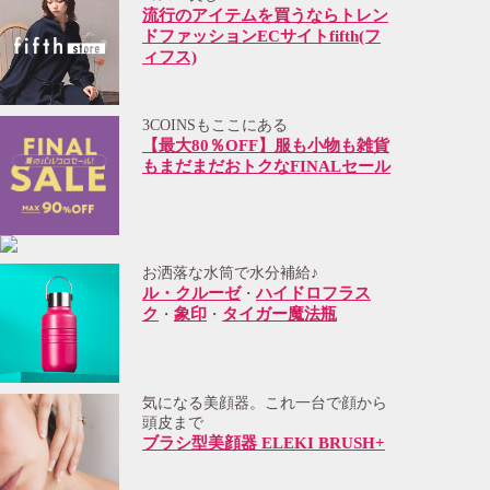
流行のアイテムを買うならトレン
ドファッションECサイトfifth(フ
ィフス)
3COINSもここにある
【最大80％OFF】服も小物も雑貨
もまだまだおトクなFINALセール
お洒落な水筒で水分補給♪
ル・クルーゼ
ハイドロフラス
・
ク
象印
タイガー魔法瓶
・
・
気になる美顔器。これ一台で顔から
頭皮まで
ブラシ型美顔器 ELEKI BRUSH+