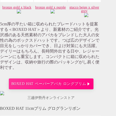
bronze gold x black
bronze gold x purple
stucco beige x silver
grey
5cm厚の平たい箱に収められたブレードハットを提案
する＜BOXED HAT＞より、新素材のご紹介です。光
沢感のある天然素材のアバカをブレンドした大人の女
性の為のボックスドハットです。つば広のデザインで
目元をしっかりカバーでき、日よけ対策にも大活躍。
デイリーはもちろん、長時間外出する日や、レジャー
シーンにも重宝します。コンパクトに箱に収められた
デザインは、収納や旅行の際のパッキングがし易く便
利です。
BOXED HAT ペーパーアバカ ロングブリム
三越伊勢丹オンラインストア
BOXED HAT 11cmブリム グログランリボン