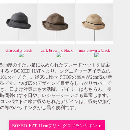
charcoal x black
dark brown x black
mix brown x black
5cm厚の平たい箱に収められたブレードハットを提案
する＜BOXED HAT＞より、シグニチャーアイテムの
101タイプです。従来に比べてTOPの高さが2cm浅い新
型です。つば広のデザインで目元をしっかりカバーで
き、日よけ対策にも大活躍。デイリーはもちろん、長
時間外出する日や、レジャーシーンにも重宝します。
コンパクトに箱に収められたデザインは、収納や旅行
の際のパッキングがし易く便利です。
BOXED HAT 11cmブリム グログランリボン