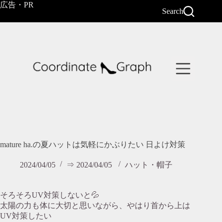
コ
広告・PR
Search
ン
テ
ン
ツ
へ
ス
キ
ッ
プ
mature ha.の夏ハットは気軽にかぶりたい 日よけ対策
2024/04/05
⇒ 2024/04/05
ハット・帽子
そろそろUV対策しないと💦
太陽の力も体に大切と思いながら、やはり首から上は
UV対策したい