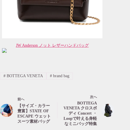
JW Anderson ノット レザーハンドバッグ
#
BOTTEGA VENETA
#
brand bag
次へ
前へ
BOTTEGA
【サイズ・カラー
VENETA クロスボ
豊富】STATE OF
ディ Concert ・
ESCAPE ウェット
Loopで叶える身軽
スーツ素材バッグ
なミニバッグ特集