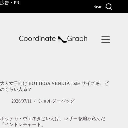
コ
広告・PR
Search
ン
テ
ン
ツ
へ
ス
キ
ッ
プ
大人女子向け BOTTEGA VENETA Jodie サイズ感、ど
のくらい入る？
2026/07/11
ショルダーバッグ
ボッテガ・ヴェネタといえば、レザーを編み込んだ
「イントレチャート」