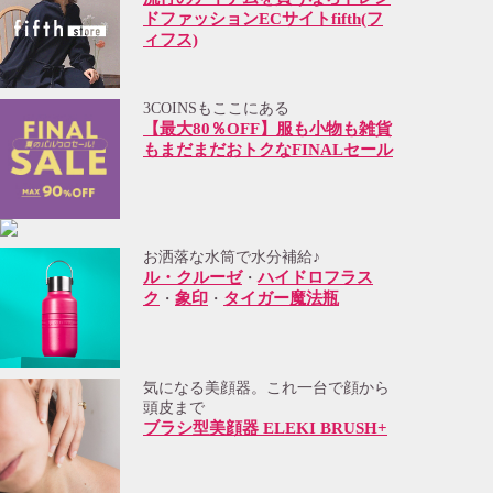
ドファッションECサイトfifth(フ
ィフス)
3COINSもここにある
【最大80％OFF】服も小物も雑貨
もまだまだおトクなFINALセール
お洒落な水筒で水分補給♪
ル・クルーゼ
ハイドロフラス
・
ク
象印
タイガー魔法瓶
・
・
気になる美顔器。これ一台で顔から
頭皮まで
ブラシ型美顔器 ELEKI BRUSH+