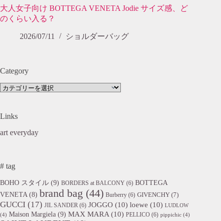
大人女子向け BOTTEGA VENETA Jodie サイズ感、ど
のくらい入る？
2026/07/11
ショルダーバッグ
Category
Category
Links
art everyday
# tag
BOHO スタイル
(9)
BOTTEGA
BORDERS at BALCONY
(6)
brand bag
(44)
VENETA
(8)
GIVENCHY
(7)
Burberry
(6)
GUCCI
(17)
JOGGO
(10)
loewe
(10)
JIL SANDER
(6)
LUDLOW
Maison Margiela
(9)
MAX MARA
(10)
PELLICO
(6)
(4)
pippichic
(4)