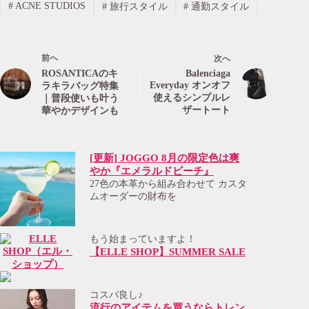
#
ACNE STUDIOS
#
旅行スタイル
#
通勤スタイル
前へ
次へ
ROSANTICAのキ
Balenciaga
Everyday オンオフ
ラキラバッグ特集
使えるシンプルレ
｜普段使いも叶う
ザートート
華やかデザインも
[更新] JOGGO 8月の限定色は爽
やか『エメラルドビーチ』
27色の本革から組み合わせて カスタ
ムオーダーの財布を
もう始まっていますよ！
【ELLE SHOP】SUMMER SALE
コスパ良し♪
流行のアイテムを買うならトレン