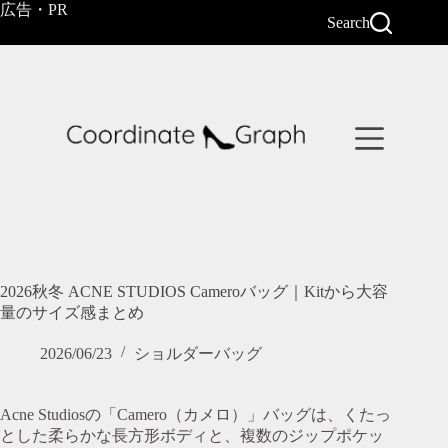
コ
広告・PR
Search
ン
テ
ン
ツ
へ
ス
キ
ッ
プ
2026秋冬 ACNE STUDIOS Cameroバッグ｜Kitから大容
量のサイズ感まとめ
2026/06/23
ショルダーバッグ
Acne Studiosの「Camero（カメロ）」バッグは、くたっ
とした柔らかな長方形ボディと、複数のジップポケッ