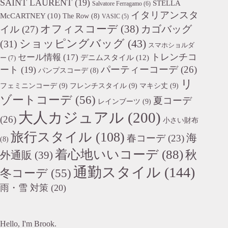
SAINT LAURENT
(19)
STELLA
Salvatore Ferragamo
(6)
イタリアンスタ
McCARTNEY
(10)
The Row
(8)
VASIC
(5)
オフィスコーデ
(38)
カゴバッグ
イル
(27)
ショッピングバッグ
(43)
(31)
スマホショルダ
トレンチコ
セール情報
(17)
デニムスタイル
(12)
ー
(7)
パーティーコーデ
(26)
ート
(19)
パンプスコーデ
(8)
リ
フェミニンコーデ
(9)
フレンチスタイル
(9)
マキシ丈
(9)
ゾートコーデ
(56)
夏コーデ
レインブーツ
(9)
大人カジュアル
(200)
(26)
小さい財布
旅行スタイル
(108)
海
春コーデ
(23)
(8)
着心地いいコーデ
(88)
秋
外通販
(39)
通勤スタイル
(144)
冬コーデ
(55)
雨・雪 対策
(20)
Hello, I'm Brook.