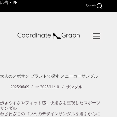
コ
広告・PR
Search
ン
テ
ン
ツ
へ
ス
キ
ッ
プ
大人のスポサン ブランドで探す スニーカーサンダル
2025/06/09
⇒ 2025/11/10
サンダル
歩きやすさやフィット感、快適さを重視したスポーツ
サンダル
わざわざこのゴツめのデザインサンダルを選ぶからに