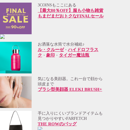
3COINSもここにある
【最大80％OFF】服も小物も雑貨
もまだまだおトクなFINALセール
お洒落な水筒で水分補給♪
ル・クルーゼ
ハイドロフラス
・
ク
象印
タイガー魔法瓶
・
・
気になる美顔器。これ一台で顔から
頭皮まで
ブラシ型美顔器 ELEKI BRUSH+
手に入りにくいブランドアイテムも
見つかりやすいFARFETCH
THE ROWのバッグ