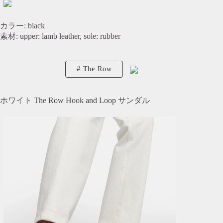
カラー: black
素材: upper: lamb leather, sole: rubber
The Row
ホワイト The Row Hook and Loop サンダル