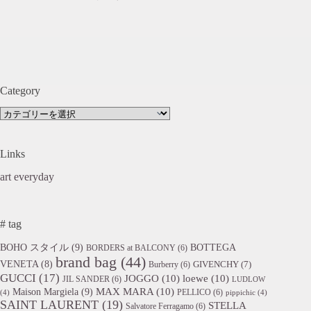
Category
Category
Links
art everyday
# tag
BOHO スタイル
(9)
BOTTEGA
BORDERS at BALCONY
(6)
brand bag
(44)
VENETA
(8)
GIVENCHY
(7)
Burberry
(6)
GUCCI
(17)
JOGGO
(10)
loewe
(10)
JIL SANDER
(6)
LUDLOW
Maison Margiela
(9)
MAX MARA
(10)
PELLICO
(6)
(4)
pippichic
(4)
SAINT LAURENT
(19)
STELLA
Salvatore Ferragamo
(6)