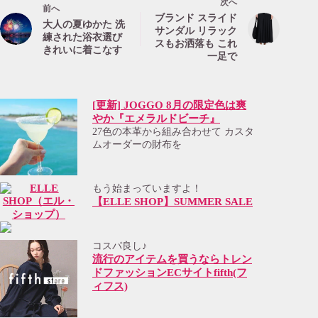
次へ
前へ
ブランド スライド
大人の夏ゆかた 洗
サンダル リラック
練された浴衣選び
スもお洒落も これ
きれいに着こなす
一足で
[更新] JOGGO 8月の限定色は爽
やか『エメラルドビーチ』
27色の本革から組み合わせて カスタ
ムオーダーの財布を
もう始まっていますよ！
【ELLE SHOP】SUMMER SALE
コスパ良し♪
流行のアイテムを買うならトレン
ドファッションECサイトfifth(フ
ィフス)