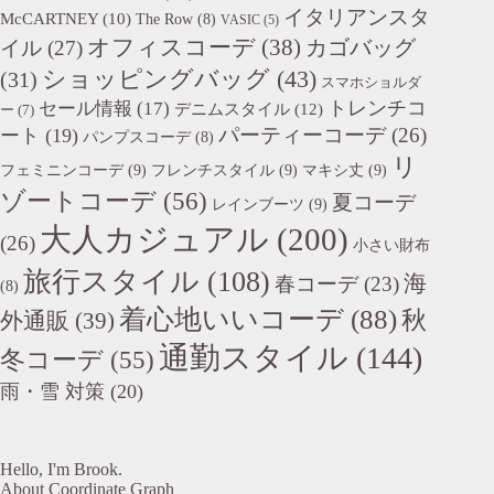
イタリアンスタ
McCARTNEY
(10)
The Row
(8)
VASIC
(5)
オフィスコーデ
(38)
カゴバッグ
イル
(27)
ショッピングバッグ
(43)
(31)
スマホショルダ
トレンチコ
セール情報
(17)
デニムスタイル
(12)
ー
(7)
パーティーコーデ
(26)
ート
(19)
パンプスコーデ
(8)
リ
フェミニンコーデ
(9)
フレンチスタイル
(9)
マキシ丈
(9)
ゾートコーデ
(56)
夏コーデ
レインブーツ
(9)
大人カジュアル
(200)
(26)
小さい財布
旅行スタイル
(108)
海
春コーデ
(23)
(8)
着心地いいコーデ
(88)
秋
外通販
(39)
通勤スタイル
(144)
冬コーデ
(55)
雨・雪 対策
(20)
Hello, I'm Brook.
About Coordinate Graph