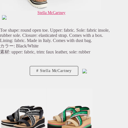
Stella McCartney
Toe shape: round open toe. Upper: fabric. Sole: fabric insole,
rubber sole. Closure: elasticated strap. Comes with a box.
Lining: fabric. Made in Italy. Comes with dust bag.
カラー: Black/White
素材: upper: fabric, trim: faux leather, sole: rubber
Stella McCartney