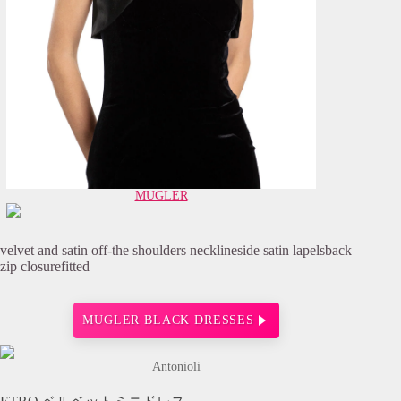
MUGLER
velvet and satin off-the shoulders necklineside satin lapelsback
zip closurefitted
MUGLER BLACK DRESSES
Antonioli