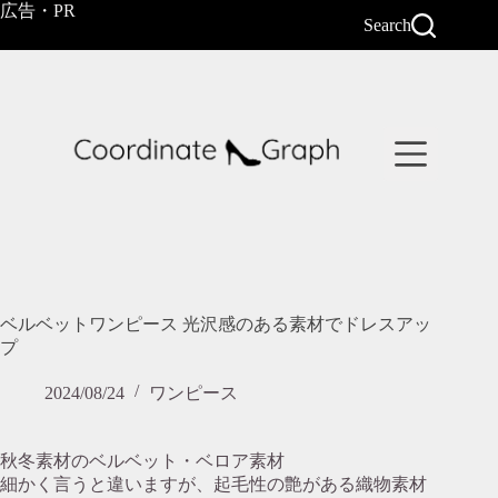
コ
広告・PR
Search
ン
テ
ン
ツ
へ
ス
キ
ッ
プ
ベルベットワンピース 光沢感のある素材でドレスアッ
プ
2024/08/24
ワンピース
秋冬素材のベルベット・ベロア素材
細かく言うと違いますが、起毛性の艶がある織物素材