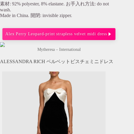
素材: 92% polyester, 8% elastane. お手入れ方法: do not
wash.
Made in China. 開閉: invisible zipper.
Alex Perry Leopard-print strapless velvet midi dress
Mytheresa – International
ALESSANDRA RICH ベルベットビスチェミニドレス