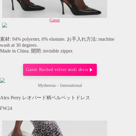
Ganni
素材: 94% polyester, 6% elastane. お手入れ方法: machine
wash at 30 degrees.
Made in China. 開閉: invisible zipper.
Ganni Ruched velvet midi dress
Mytheresa – International
Alex Perry レオパード柄ベルベットドレス
FW24