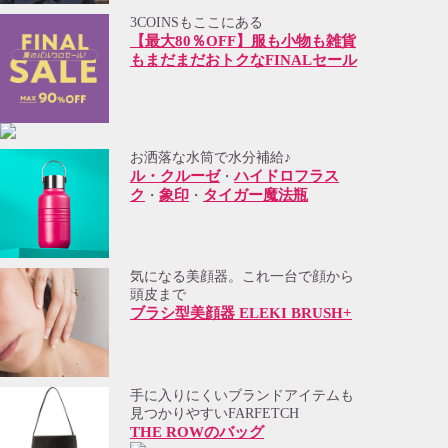
3COINSもここにある
【最大80％OFF】服も小物も雑貨
もまだまだおトクなFINALセール
お洒落な水筒で水分補給♪
ル・クルーゼ
ハイドロフラス
・
ク
象印
タイガー魔法瓶
・
・
気になる美顔器。これ一台で顔から
頭皮まで
ブラシ型美顔器 ELEKI BRUSH+
手に入りにくいブランドアイテムも
見つかりやすいFARFETCH
THE ROWのバッグ