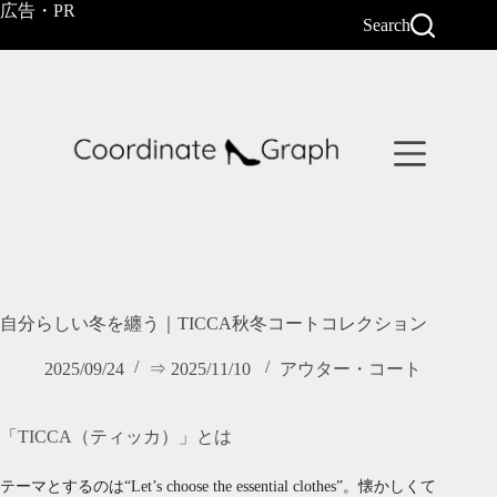
コ
広告・PR
Search
ン
テ
ン
ツ
へ
ス
キ
ッ
プ
自分らしい冬を纏う｜TICCA秋冬コートコレクション
2025/09/24
⇒ 2025/11/10
アウター・コート
「TICCA（ティッカ）」とは
テーマとするのは“Let’s choose the essential clothes”。懐かしくて