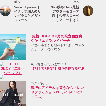
前へ
次へ
Sestini Eyewear｜
2025秋冬Chaos最新
イタリア職人のサ
アウター＆コーデ
ングラスとメガネ
術 ｜今年のスーペ
フレーム
リアコートは？
[更新] JOGGO 8月の限定色は爽
やか『エメラルドビーチ』
27色の本革から組み合わせて カスタ
ムオーダーの財布を
もう始まっていますよ！
【ELLE SHOP】SUMMER SALE
コスパ良し♪
流行のアイテムを買うならトレン
ドファッションECサイトfifth(フ
ィフス)