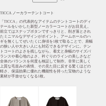
TICCA ノーカラーテントコート
「TICCA」の代表的なアイテムのテントコートのディ
テールをいかした新型ノーカラーコートがお目見え。
前立てはスナップボタンですっきりと、削ぎ落とされ
たミニマルなデザインがポイント。アームホールのハ
ギを無くしてぜいたくに身頃を1枚で取ることで、肩幅
の狭い人や大きい人にも対応できるデザインに。テン
トコートのよさを残しながら、着丈と身幅のサイズバ
ランスや着心地のよさ、衿ぐりのラインの美しさなど
全体のバランスを何度も検証して制作。非常に美しく
上質な毛並みの表情、その見た目に反する驚くほどの
軽さ、保温効果に優れた機能性を持った宝物のような
素材が手放せなくなる1枚。