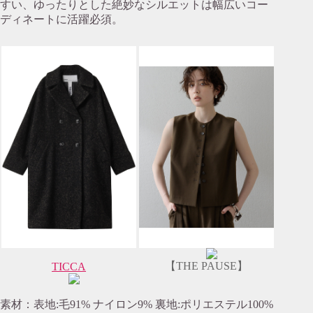
すい、ゆったりとした絶妙なシルエットは幅広いコー
ディネートに活躍必須。
【THE PAUSE】
TICCA
素材：表地:毛91% ナイロン9% 裏地:ポリエステル100%