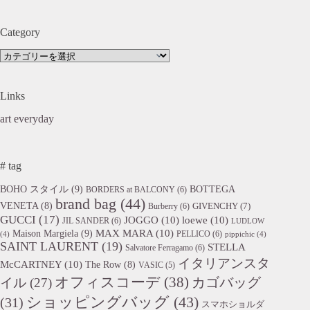
Category
Category
Links
art everyday
# tag
BOHO スタイル
(9)
BOTTEGA
BORDERS at BALCONY
(6)
brand bag
(44)
VENETA
(8)
GIVENCHY
(7)
Burberry
(6)
GUCCI
(17)
JOGGO
(10)
loewe
(10)
JIL SANDER
(6)
LUDLOW
Maison Margiela
(9)
MAX MARA
(10)
PELLICO
(6)
(4)
pippichic
(4)
SAINT LAURENT
(19)
STELLA
Salvatore Ferragamo
(6)
イタリアンスタ
McCARTNEY
(10)
The Row
(8)
VASIC
(5)
オフィスコーデ
(38)
カゴバッグ
イル
(27)
ショッピングバッグ
(43)
(31)
スマホショルダ