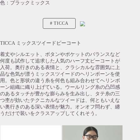
色：ブラックミックス
TICCA
TICCA ミックスツイードピーコート
着丈やシルエット、ボタンやポケットのバランスなど
何度も試作して追求した人気のハーフ丈ピーコートが
入荷。奥行きのある表情と、クラシカルな雰囲気に上
品な色気が漂うミックスツイードのヘリンボーンを使
用。色と形状の違う糸を何色も組み合わせてヘリンボ
ーン組織に織り上げている。ウールリング糸の凸凹感
のあるタッチが豊かな膨らみを生み出し、タテ糸の三
つ杢が効いたテクニカルなツイードは、何ともいえな
い奥行きのある深い表情が魅力。オンオフ問わず、纏
うだけで装いをクラスアップしてくれそう。