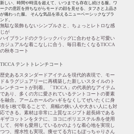
新しい、時間や時流を超えて、いつまでも存在し続ける服。ワ
ークの意匠を持ちながらモードの顔を見せる、タフさと上品さ
が備わった服。 そんな気品を添えるニューベーシックなブラ
ンド。
無駄な装飾もないシンプルさと、ちょっとレトロな感
じが
ハイブランドのクラシックバッグに合わせると可愛い
カジュアルな着こなしに合う、毎日着たくなるTICCA
の秋冬コート
TICCA テントトレンチコート
歴史あるスタンダードアイテムを現代的表現で、モー
ド＆ラグジュアリーに再構築した新しいスタイルのト
レンチコートが到着。「TICCA」の代表的なアイテム
であり、多くの方に愛されているテントコートの要素
を融合。アームホールのハギをなくしてぜいたくに身
頃を1枚で取ることで、肩幅の狭い人や大きい人にも対
応できる。素材は非常に上質なエジプト超長綿である
ギザコットンをタテに、ヨコにポリエステル糸を使用
して、何年も愛用しているかのような着心地を実現し
つつ、撥水性も実現。痩せてる方にもぽっちゃりさん