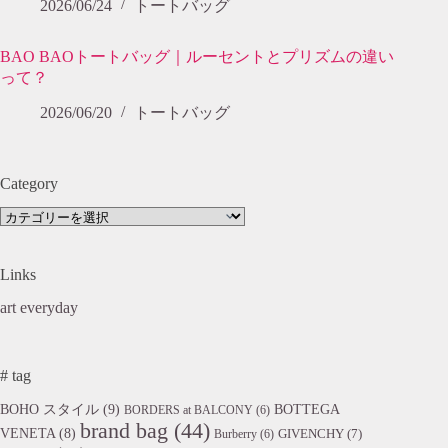
2026/06/24
トートバッグ
BAO BAOトートバッグ｜ルーセントとプリズムの違い
って？
2026/06/20
トートバッグ
Category
Category
Links
art everyday
# tag
BOHO スタイル
(9)
BOTTEGA
BORDERS at BALCONY
(6)
brand bag
(44)
VENETA
(8)
GIVENCHY
(7)
Burberry
(6)