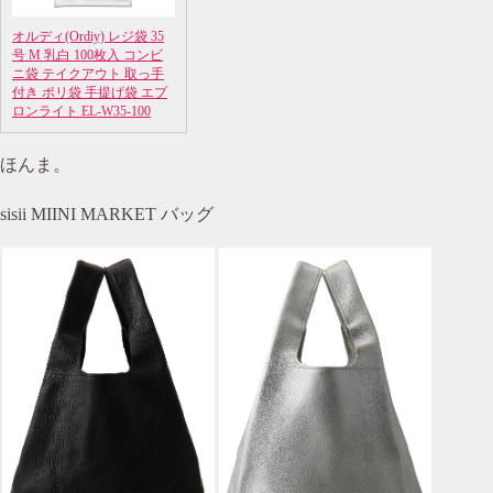
オルディ(Ordiy) レジ袋 35
号 M 乳白 100枚入 コンビ
ニ袋 テイクアウト 取っ手
付き ポリ袋 手提げ袋 エプ
ロンライト EL-W35-100
ほんま。
sisii MIINI MARKET バッグ