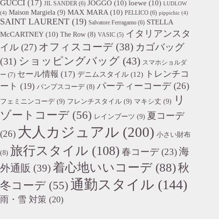
GUCCI
(17)
JOGGO
(10)
loewe
(10)
JIL SANDER
(6)
LUDLOW
Maison Margiela
(9)
MAX MARA
(10)
PELLICO
(6)
(4)
pippichic
(4)
SAINT LAURENT
(19)
STELLA
Salvatore Ferragamo
(6)
イタリアンスタ
McCARTNEY
(10)
The Row
(8)
VASIC
(5)
オフィスコーデ
(38)
カゴバッグ
イル
(27)
ショッピングバッグ
(43)
(31)
スマホショルダ
トレンチコ
セール情報
(17)
デニムスタイル
(12)
ー
(7)
パーティーコーデ
(26)
ート
(19)
パンプスコーデ
(8)
リ
フェミニンコーデ
(9)
フレンチスタイル
(9)
マキシ丈
(9)
ゾートコーデ
(56)
夏コーデ
レインブーツ
(9)
大人カジュアル
(200)
(26)
小さい財布
旅行スタイル
(108)
海
春コーデ
(23)
(8)
着心地いいコーデ
(88)
秋
外通販
(39)
通勤スタイル
(144)
冬コーデ
(55)
雨・雪 対策
(20)