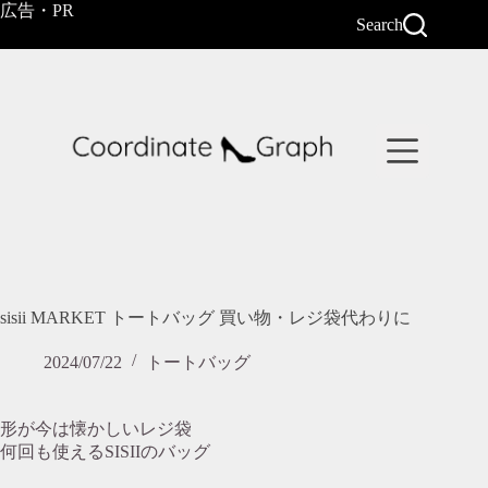
コ
広告・PR
Search
ン
テ
ン
ツ
へ
ス
キ
ッ
プ
sisii MARKET トートバッグ 買い物・レジ袋代わりに
2024/07/22
トートバッグ
形が今は懐かしいレジ袋
何回も使えるSISIIのバッグ