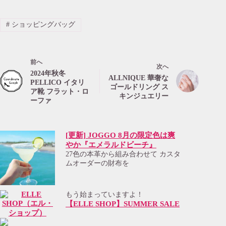
#
ショッピングバッグ
前へ
次へ
2024年秋冬
ALLNIQUE 華奢な
PELLICO イタリ
ゴールドリング ス
ア靴 フラット・ロ
キンジュエリー
ーファ
[更新] JOGGO 8月の限定色は爽
やか『エメラルドビーチ』
27色の本革から組み合わせて カスタ
ムオーダーの財布を
もう始まっていますよ！
【ELLE SHOP】SUMMER SALE