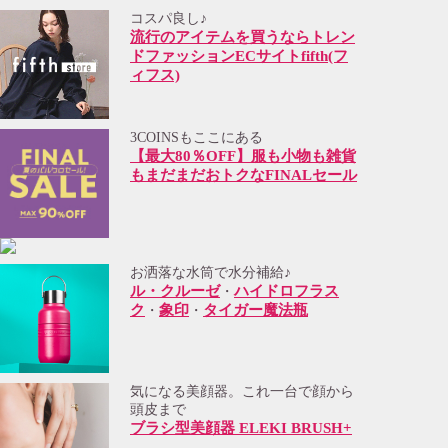
コスパ良し♪
流行のアイテムを買うならトレン
ドファッションECサイトfifth(フ
ィフス)
3COINSもここにある
【最大80％OFF】服も小物も雑貨
もまだまだおトクなFINALセール
お洒落な水筒で水分補給♪
ル・クルーゼ
ハイドロフラス
・
ク
象印
タイガー魔法瓶
・
・
気になる美顔器。これ一台で顔から
頭皮まで
ブラシ型美顔器 ELEKI BRUSH+