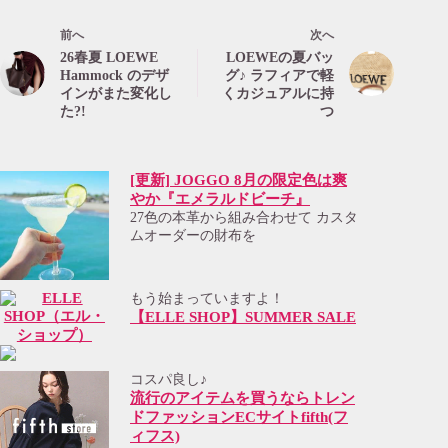
前へ
次へ
26春夏 LOEWE
LOEWEの夏バッ
Hammock のデザ
グ♪ ラフィアで軽
インがまた変化し
くカジュアルに持
た?!
つ
[更新] JOGGO 8月の限定色は爽
やか『エメラルドビーチ』
27色の本革から組み合わせて カスタ
ムオーダーの財布を
もう始まっていますよ！
【ELLE SHOP】SUMMER SALE
コスパ良し♪
流行のアイテムを買うならトレン
ドファッションECサイトfifth(フ
ィフス)