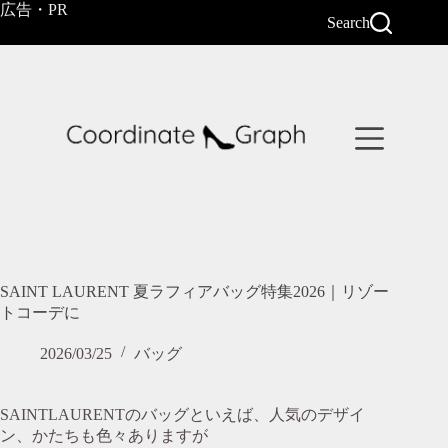
コ
広告・PR
Search
ン
テ
ン
ツ
へ
ス
キ
ッ
プ
SAINT LAURENT 夏ラフィアバッグ特集2026｜リゾー
トコーデに
2026/03/25
バッグ
SAINTLAURENTのバッグといえば、人気のデザイ
ン、かたちも色々ありますが