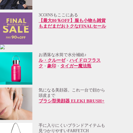
3COINSもここにある
【最大80％OFF】服も小物も雑貨
もまだまだおトクなFINALセール
お洒落な水筒で水分補給♪
ル・クルーゼ
ハイドロフラス
・
ク
象印
タイガー魔法瓶
・
・
気になる美顔器。これ一台で顔から
頭皮まで
ブラシ型美顔器 ELEKI BRUSH+
手に入りにくいブランドアイテムも
見つかりやすいFARFETCH