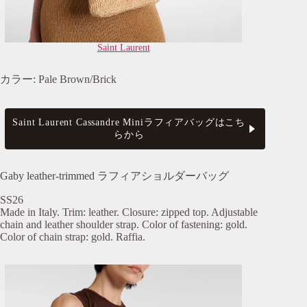
Saint Laurent
カラー: Pale Brown/Brick
Saint Laurent Cassandre Miniラフィアバッグはこち
らから
Gaby leather-trimmed ラフィアショルダーバッグ
SS26
Made in Italy. Trim: leather. Closure: zipped top. Adjustable
chain and leather shoulder strap. Color of fastening: gold.
Color of chain strap: gold. Raffia.