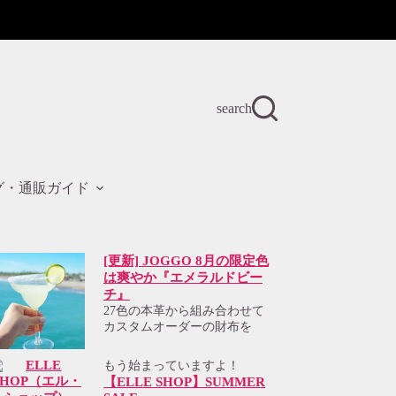
search
グ・通販ガイド
[更新] JOGGO 8月の限定色
は爽やか『エメラルドビー
チ』
27色の本革から組み合わせて
カスタムオーダーの財布を
もう始まっていますよ！
【ELLE SHOP】SUMMER