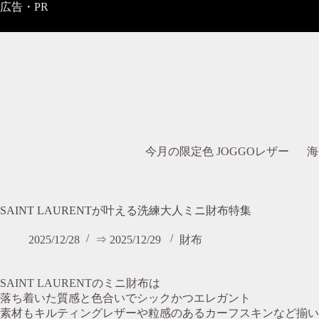
コ
広告・PR
ン
テ
ン
ツ
へ
ス
キ
ッ
プ
今月の限定色 JOGGOレザー
海
SAINT LAURENTが叶える洗練大人ミニ財布特集
2025/12/28
⇒ 2025/12/29
財布
SAINT LAURENTのミニ財布は
落ち着いた質感と色合いでシックかつエレガント
素材もキルティングレザーや粒感のあるカーフスキンなど揃い