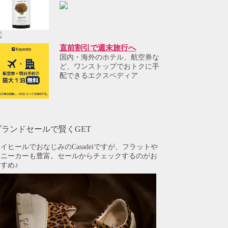
直前割引で週末旅行へ
国内・海外のホテル、航空券な
ど、ワンストップでおトクに手
配できるエクスペディア
ブランドセールで賢くGET
イヒールでおなじみのCasadeiですが、フラットや
スニーカーも豊富。セールからチェックするのがお
すめ♪