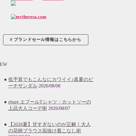
ブランドセール情報はこちらから
EW
低予算でもこんなにカワイイ♪真夏のビ
ーチサンダル
2026/08/08
ebure エブールTシャツ・カットソーの
上品大人コーデ術
2026/08/07
【2026夏】甘すぎないのが正解！大人
の花柄ブラウス垢抜け着こなし術