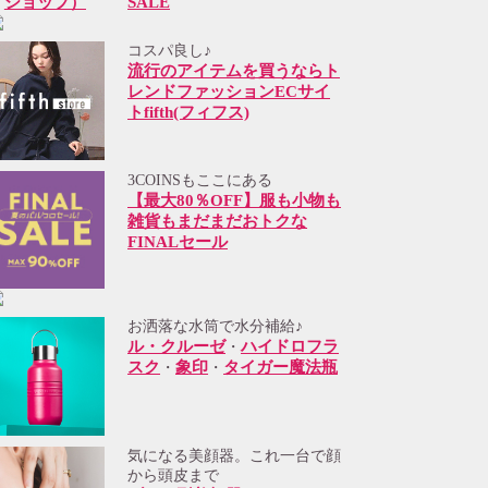
SALE
コスパ良し♪
流行のアイテムを買うならト
レンドファッションECサイ
トfifth(フィフス)
3COINSもここにある
【最大80％OFF】服も小物も
雑貨もまだまだおトクな
FINALセール
お洒落な水筒で水分補給♪
ル・クルーゼ
ハイドロフラ
・
スク
象印
タイガー魔法瓶
・
・
気になる美顔器。これ一台で顔
から頭皮まで