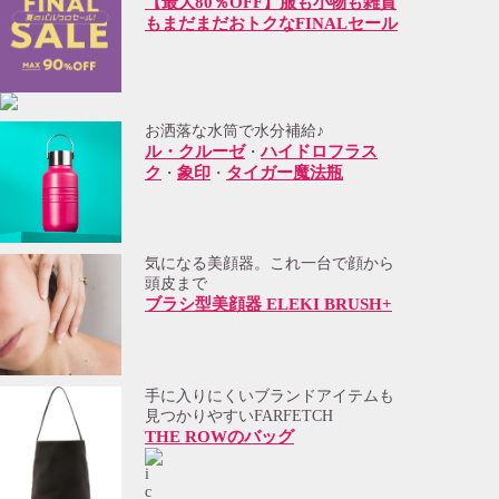
【最大80％OFF】服も小物も雑貨
もまだまだおトクなFINALセール
お洒落な水筒で水分補給♪
ル・クルーゼ
ハイドロフラス
・
ク
象印
タイガー魔法瓶
・
・
気になる美顔器。これ一台で顔から
頭皮まで
ブラシ型美顔器 ELEKI BRUSH+
手に入りにくいブランドアイテムも
見つかりやすいFARFETCH
THE ROWのバッグ