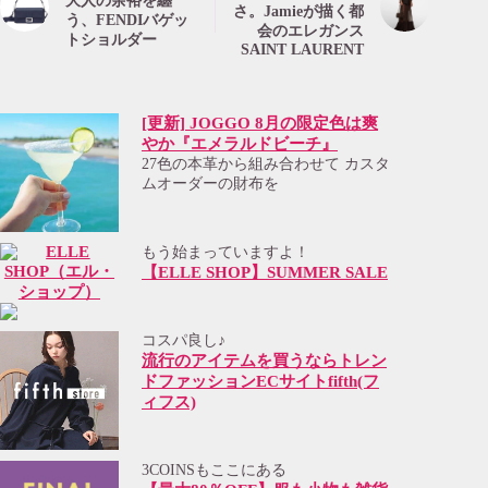
大人の余裕を纏
さ。Jamieが描く都
う、FENDIバゲッ
会のエレガンス
トショルダー
SAINT LAURENT
[更新] JOGGO 8月の限定色は爽
やか『エメラルドビーチ』
27色の本革から組み合わせて カスタ
ムオーダーの財布を
もう始まっていますよ！
【ELLE SHOP】SUMMER SALE
コスパ良し♪
流行のアイテムを買うならトレン
ドファッションECサイトfifth(フ
ィフス)
3COINSもここにある