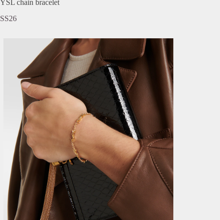
YSL chain bracelet
SS26