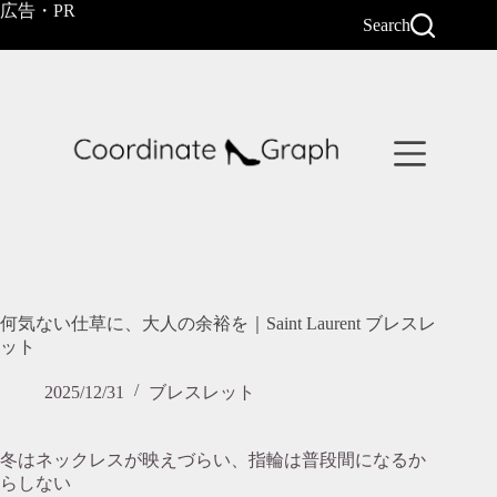
コ
広告・PR
Search
ン
テ
ン
ツ
へ
ス
キ
ッ
プ
何気ない仕草に、大人の余裕を｜Saint Laurent ブレスレ
ット
2025/12/31
ブレスレット
冬はネックレスが映えづらい、指輪は普段間になるか
らしない