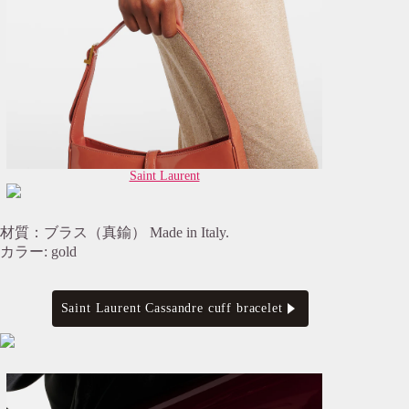
Saint Laurent
材質：ブラス（真鍮） Made in Italy.
カラー: gold
Saint Laurent Cassandre cuff bracelet