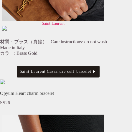
Saint Laurent
材質：ブラス（真鍮） . Care instructions: do not wash.
Made in Italy.
カラー: Brass Gold
Saint Laurent Cassandre cuff bracelet
Opyum Heart charm bracelet
SS26