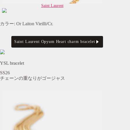
Saint Laurent
カラー: Or Laiton Vieilli/Cr.
Saint Laurent Opyum Heart charm bracelet
YSL bracelet
SS26
チェーンの重なりがゴージャス