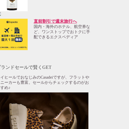
直前割引で週末旅行へ
国内・海外のホテル、航空券な
ど、ワンストップでおトクに手
配できるエクスペディア
ブランドセールで賢くGET
イヒールでおなじみのCasadeiですが、フラットや
スニーカーも豊富。セールからチェックするのがお
すめ♪