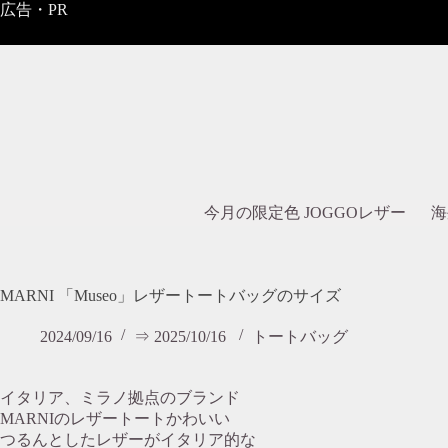
コ
広告・PR
ン
テ
ン
ツ
へ
ス
キ
ッ
プ
今月の限定色 JOGGOレザー
海
MARNI 「Museo」レザートートバッグのサイズ
2024/09/16
⇒ 2025/10/16
トートバッグ
イタリア、ミラノ拠点のブランド
MARNIのレザートートかわいい
つるんとしたレザーがイタリア的な