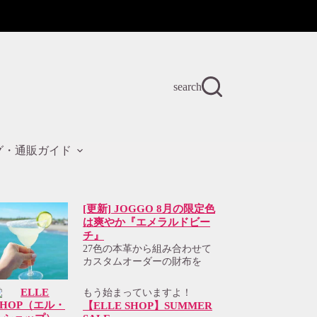
search
グ・通販ガイド
[更新] JOGGO 8月の限定色
は爽やか『エメラルドビー
チ』
27色の本革から組み合わせて
カスタムオーダーの財布を
もう始まっていますよ！
【ELLE SHOP】SUMMER