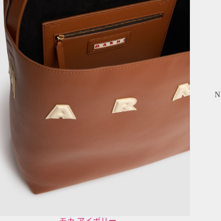
N
モカ,アイボリー