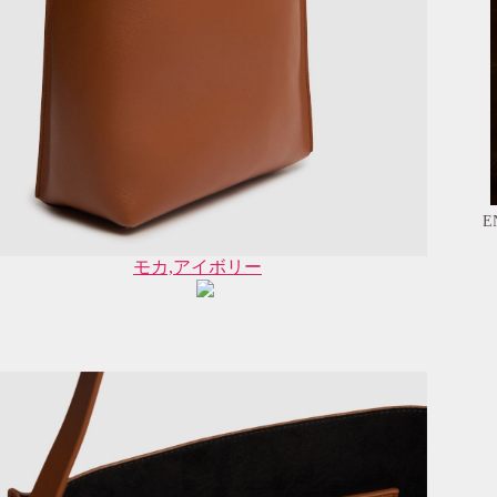
E
モカ,アイボリー