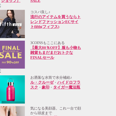
SALE
コスパ良し♪
流行のアイテムを買うならト
レンドファッションECサイ
トfifth(フィフス)
3COINSもここにある
【最大80％OFF】服も小物も
雑貨もまだまだおトクな
FINALセール
お洒落な水筒で水分補給♪
ル・クルーゼ
ハイドロフラ
・
スク
象印
タイガー魔法瓶
・
・
気になる美顔器。これ一台で顔
から頭皮まで