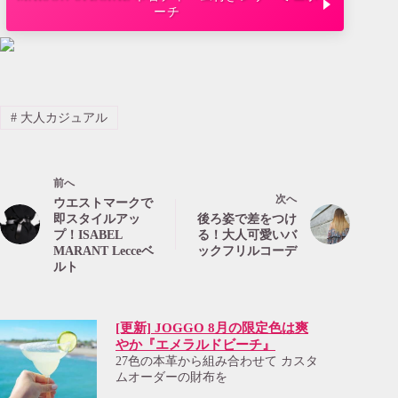
ーチ
#
大人カジュアル
前へ
次へ
ウエストマークで
即スタイルアッ
後ろ姿で差をつけ
プ！ISABEL
る！大人可愛いバ
MARANT Lecceベ
ックフリルコーデ
ルト
[更新] JOGGO 8月の限定色は爽
やか『エメラルドビーチ』
27色の本革から組み合わせて カスタ
ムオーダーの財布を