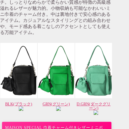
チ。しっとりなめらかで柔らかい質感が特徴の高級感
溢れるレザーが魅力的。小物収納も可能なかわいいミ
ニ巾着のチャーム付き。中は裏地付きで安心感のある
アイテム。カジュアルなスタイリングとの組み合わせ
や、モード感ある着こなしのアクセントとしても使え
る万能アイテム。
BLK(ブラック)
GRN(グリーン)
D.GRN(ダークグリ
ーン)
MAISON SPECIAL 巾着チャーム付きレザーミニポ