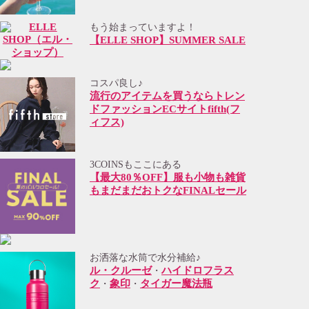
もう始まっていますよ！
【ELLE SHOP】SUMMER SALE
コスパ良し♪
流行のアイテムを買うならトレン
ドファッションECサイトfifth(フ
ィフス)
3COINSもここにある
【最大80％OFF】服も小物も雑貨
もまだまだおトクなFINALセール
お洒落な水筒で水分補給♪
ル・クルーゼ
ハイドロフラス
・
ク
象印
タイガー魔法瓶
・
・