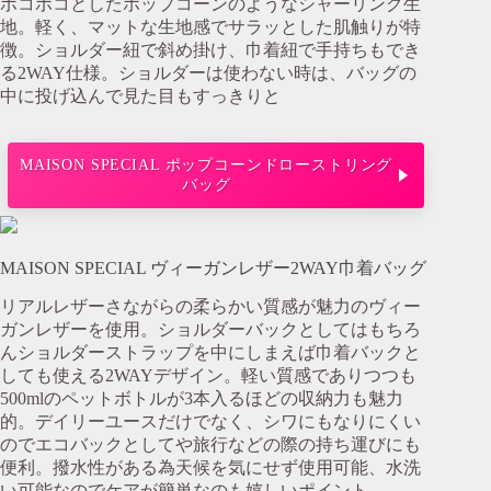
ポコポコとしたポップコーンのようなシャーリング生
地。軽く、マットな生地感でサラッとした肌触りが特
徴。ショルダー紐で斜め掛け、巾着紐で手持ちもでき
る2WAY仕様。ショルダーは使わない時は、バッグの
中に投げ込んで見た目もすっきりと
MAISON SPECIAL ポップコーンドローストリング
バッグ
MAISON SPECIAL ヴィーガンレザー2WAY巾着バッグ
リアルレザーさながらの柔らかい質感が魅力のヴィー
ガンレザーを使用。ショルダーバックとしてはもちろ
んショルダーストラップを中にしまえば巾着バックと
しても使える2WAYデザイン。軽い質感でありつつも
500mlのペットボトルが3本入るほどの収納力も魅力
的。デイリーユースだけでなく、シワにもなりにくい
のでエコバックとしてや旅行などの際の持ち運びにも
便利。撥水性がある為天候を気にせず使用可能、水洗
い可能なのでケアが簡単なのも嬉しいポイント。