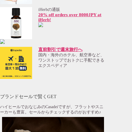
iHerbの通販
20% off orders over 8000JPY at
iHerb!
直前割引で週末旅行へ
国内・海外のホテル、航空券など、
ワンストップでおトクに手配できる
エクスペディア
ブランドセールで賢くGET
ハイヒールでおなじみのCasadeiですが、フラットやスニ
ーカーも豊富。セールからチェックするのがおすすめ♪