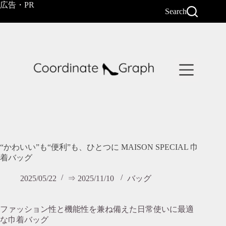
コ
広告・PR
Search
ン
テ
ン
ツ
へ
ス
キ
ッ
プ
“かわいい”も“便利”も、ひとつに MAISON SPECIAL 巾
着バッグ
2025/05/22
⇒ 2025/11/10
バッグ
ファッション性と機能性を兼ね備えた日常使いに最適
な巾着バッグ