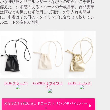
かな伸び感とリアルレザーさながらの柔らかさを兼ね
備えた、シボ感のあるスムースの合成皮革。合成皮革
は雨なども気にせず使用して頂け、お手入れも簡単
に。巾着はその日のスタイリングに合わせて絞りでシ
ルエットの変化が可能
BLK(ブラック)
O.WHT(オフホワイ
GLD(ゴールド)
ト)
MAISON SPECIAL ドローストリングモバイルトー
ト