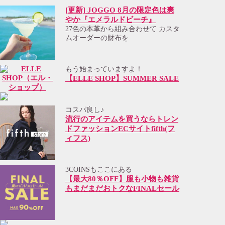
[更新] JOGGO 8月の限定色は爽
やか『エメラルドビーチ』
27色の本革から組み合わせて カスタ
ムオーダーの財布を
もう始まっていますよ！
【ELLE SHOP】SUMMER SALE
コスパ良し♪
流行のアイテムを買うならトレン
ドファッションECサイトfifth(フ
ィフス)
3COINSもここにある
【最大80％OFF】服も小物も雑貨
もまだまだおトクなFINALセール