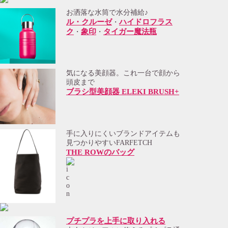
お洒落な水筒で水分補給♪
ル・クルーゼ
ハイドロフラス
・
ク
象印
タイガー魔法瓶
・
・
気になる美顔器。これ一台で顔から
頭皮まで
ブラシ型美顔器 ELEKI BRUSH+
手に入りにくいブランドアイテムも
見つかりやすいFARFETCH
THE ROWのバッグ
プチプラを上手に取り入れる