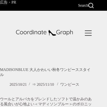
コ
広告・PR
Search
ン
テ
ン
ツ
へ
ス
キ
ッ
プ
MADISONBLUE 大人かわいい秋冬ワンピーススタイ
ル
2025/10/21
⇒ 2025/11/10
ワンピース
ウールとアルパカをブレンドしたソフトで温かみのあ
る風合いが心地よい＜マディソンブルー＞のポロニッ