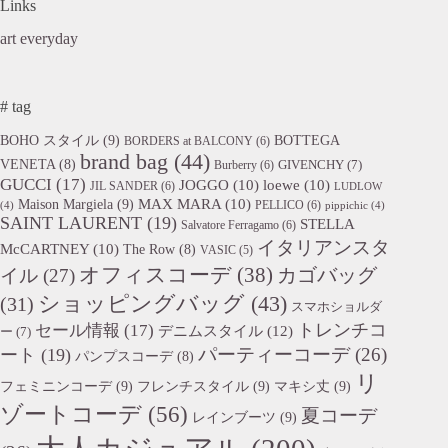
Links
art everyday
# tag
BOHO スタイル
(9)
BOTTEGA
BORDERS at BALCONY
(6)
brand bag
(44)
VENETA
(8)
GIVENCHY
(7)
Burberry
(6)
GUCCI
(17)
JOGGO
(10)
loewe
(10)
JIL SANDER
(6)
LUDLOW
Maison Margiela
(9)
MAX MARA
(10)
PELLICO
(6)
(4)
pippichic
(4)
SAINT LAURENT
(19)
STELLA
Salvatore Ferragamo
(6)
イタリアンスタ
McCARTNEY
(10)
The Row
(8)
VASIC
(5)
オフィスコーデ
(38)
カゴバッグ
イル
(27)
ショッピングバッグ
(43)
(31)
スマホショルダ
トレンチコ
セール情報
(17)
デニムスタイル
(12)
ー
(7)
パーティーコーデ
(26)
ート
(19)
パンプスコーデ
(8)
リ
フェミニンコーデ
(9)
フレンチスタイル
(9)
マキシ丈
(9)
ゾートコーデ
(56)
夏コーデ
レインブーツ
(9)