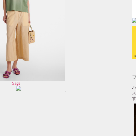
Sage
ハ
す