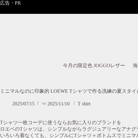
コ
広告・PR
ン
テ
ン
ツ
へ
ス
キ
ッ
プ
今月の限定色 JOGGOレザー
海
ミニマルなのに印象的 LOEWE Tシャツで作る洗練の夏スタイ
2025/07/15
⇒ 2025/11/10
T shirt
Tシャツ一枚コーデに使うならお気に入りのブランドを
ロエベのTシャツは、シンプルながらラグジュアリーなアナグ
いろいろ着なくても、シンプルにTシャツ＋ボトムスでミニマ