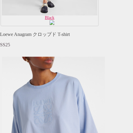
Black
Loewe Anagram クロップド T-shirt
SS25