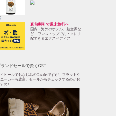
直前割引で週末旅行へ
国内・海外のホテル、航空券な
ど、ワンストップでおトクに手
配できるエクスペディア
ブランドセールで賢くGET
イヒールでおなじみのCasadeiですが、フラットや
スニーカーも豊富。セールからチェックするのがお
すめ♪