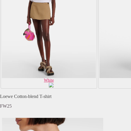
White
Loewe Cotton-blend T-shirt
FW25