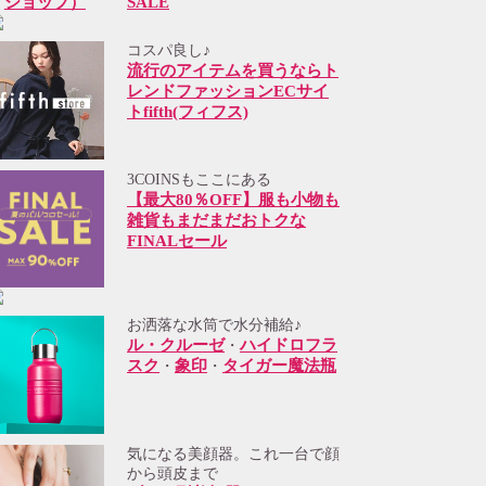
SALE
コスパ良し♪
流行のアイテムを買うならト
レンドファッションECサイ
トfifth(フィフス)
3COINSもここにある
【最大80％OFF】服も小物も
雑貨もまだまだおトクな
FINALセール
お洒落な水筒で水分補給♪
ル・クルーゼ
ハイドロフラ
・
スク
象印
タイガー魔法瓶
・
・
気になる美顔器。これ一台で顔
から頭皮まで