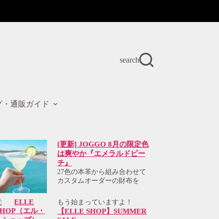
search
グ・通販ガイド
[更新] JOGGO 8月の限定色
は爽やか『エメラルドビー
チ』
27色の本革から組み合わせて
カスタムオーダーの財布を
もう始まっていますよ！
【ELLE SHOP】SUMMER