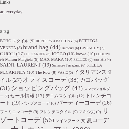
Links
art everyday
# tag
BOHO スタイル
(9)
BOTTEGA
BORDERS at BALCONY
(6)
brand bag
(44)
VENETA
(8)
GIVENCHY
(7)
Burberry
(6)
GUCCI
(17)
JOGGO
(10)
loewe
(10)
JIL SANDER
(6)
LUDLOW
Maison Margiela
(9)
MAX MARA
(10)
PELLICO
(6)
(4)
pippichic
(4)
SAINT LAURENT
(19)
STELLA
Salvatore Ferragamo
(6)
イタリアンスタ
McCARTNEY
(10)
The Row
(8)
VASIC
(5)
オフィスコーデ
(38)
カゴバッグ
イル
(27)
ショッピングバッグ
(43)
(31)
スマホショルダ
トレンチコ
セール情報
(17)
デニムスタイル
(12)
ー
(7)
パーティーコーデ
(26)
ート
(19)
パンプスコーデ
(8)
リ
フェミニンコーデ
(9)
フレンチスタイル
(9)
マキシ丈
(9)
ゾートコーデ
(56)
夏コーデ
レインブーツ
(9)