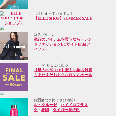
もう始まっていますよ！
【ELLE SHOP】SUMMER SALE
コスパ良し♪
流行のアイテムを買うならトレン
ドファッションECサイトfifth(フ
ィフス)
3COINSもここにある
【最大80％OFF】服も小物も雑貨
もまだまだおトクなFINALセール
お洒落な水筒で水分補給♪
ル・クルーゼ
ハイドロフラス
・
ク
象印
タイガー魔法瓶
・
・