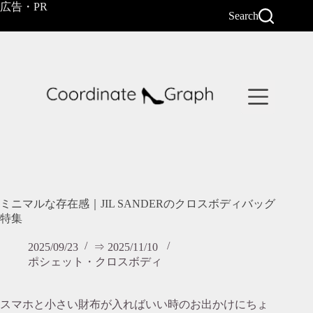
コ
広告・PR
Search
ン
テ
ン
ツ
へ
ス
キ
ッ
プ
ミニマルな存在感｜JIL SANDERのクロスボディバッグ
特集
2025/09/23
⇒ 2025/11/10
ポシェット・クロスボディ
スマホと小さい財布が入ればいい時のお出かけにちょ