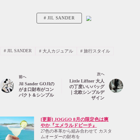
JIL SANDER
#
JIL SANDER
#
大人カジュアル
#
旅行スタイル
次へ
前へ
Little Liffner 大人
Jil Sander GOJIの
の丁度いいバッグ
がま口財布がコン
｜北欧シンプルデ
パクト＆シンプル
ザイン
[更新] JOGGO 8月の限定色は爽
やか『エメラルドビーチ』
27色の本革から組み合わせて カスタ
ムオーダーの財布を