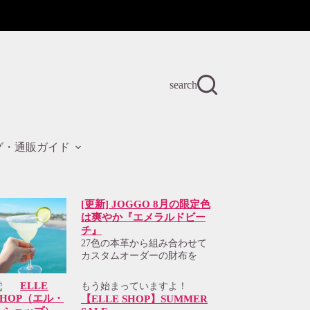
search
グ・通販ガイド
[更新] JOGGO 8月の限定色
は爽やか『エメラルドビー
チ』
27色の本革から組み合わせて
カスタムオーダーの財布を
もう始まっていますよ！
【ELLE SHOP】SUMMER