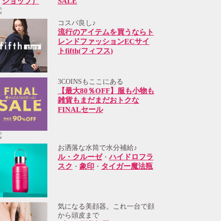
SALE
コスパ良し♪
流行のアイテムを買うならト
レンドファッションECサイ
トfifth(フィフス)
3COINSもここにある
【最大80％OFF】服も小物も
雑貨もまだまだおトクな
FINALセール
お洒落な水筒で水分補給♪
ル・クルーゼ
ハイドロフラ
・
スク
象印
タイガー魔法瓶
・
・
気になる美顔器。これ一台で顔
から頭皮まで