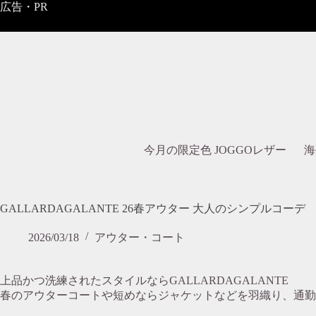
コ
広告・PR
ン
テ
ン
ツ
へ
ス
キ
ッ
プ
今月の限定色 JOGGOレザー
海
GALLARDAGALANTE 26春アウター 大人のシンプルコーデ
2026/03/18
アウター・コート
上品かつ洗練されたスタイルならGALLARDAGALANTE
春のアウターコートや短めならジャケットなどを羽織り、通勤