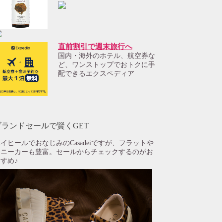
直前割引で週末旅行へ
国内・海外のホテル、航空券な
ど、ワンストップでおトクに手
配できるエクスペディア
ブランドセールで賢くGET
イヒールでおなじみのCasadeiですが、フラットや
スニーカーも豊富。セールからチェックするのがお
すめ♪