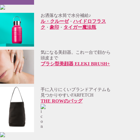
お洒落な水筒で水分補給♪
ル・クルーゼ
ハイドロフラス
・
ク
象印
タイガー魔法瓶
・
・
気になる美顔器。これ一台で顔から
頭皮まで
ブラシ型美顔器 ELEKI BRUSH+
手に入りにくいブランドアイテムも
見つかりやすいFARFETCH
THE ROWのバッグ