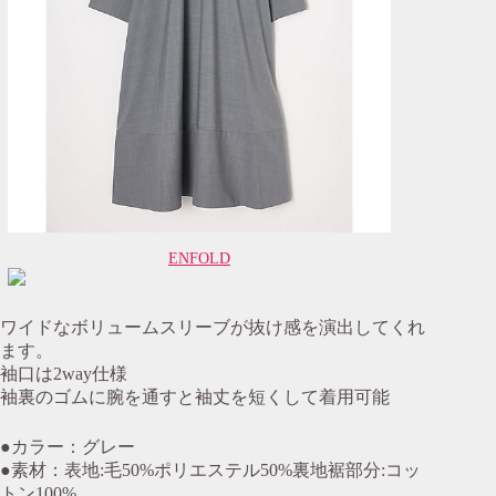
ENFOLD
ワイドなボリュームスリーブが抜け感を演出してくれ
ます。
袖口は2way仕様
袖裏のゴムに腕を通すと袖丈を短くして着用可能
●カラー：グレー
●素材：表地:毛50%ポリエステル50%裏地裾部分:コッ
トン100%