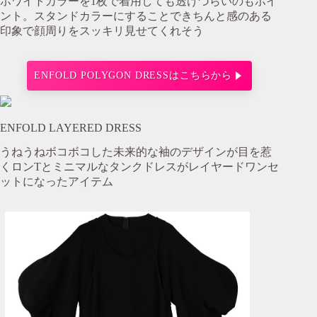
ホワイトカラーを1枚で着用しても透けづらいのもポイ
ント。スタンドカラーにすることできちんと感のある
印象で顔周りをスッキリ見せてくれそう
ENFOLD POLYGON DRESSはこちらから
ENFOLD LAYERED DRESS
うねうねボコボコした未来的な袖のデザインが目を惹
くロンTとミニマルなタンクドレスがレイヤードワンセ
ットになったアイテム