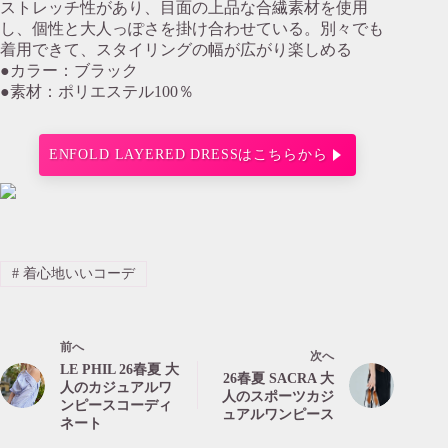
ストレッチ性があり、目面の上品な合繊素材を使用
し、個性と大人っぽさを掛け合わせている。別々でも
着用できて、スタイリングの幅が広がり楽しめる
●カラー：ブラック
●素材：ポリエステル100％
ENFOLD LAYERED DRESSはこちらから
#
着心地いいコーデ
前へ
次へ
LE PHIL 26春夏 大
26春夏 SACRA 大
人のカジュアルワ
人のスポーツカジ
ンピースコーディ
ュアルワンピース
ネート