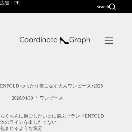
コ
広告・PR
Search
ン
テ
ン
ツ
へ
ス
キ
ッ
プ
ENFOLD ゆったり着こなす大人ワンピース♪2026
2026/04/30
ワンピース
らくちんに過ごしたい日に選ぶブランドENFOLD
体のラインを出したくない
包まれるような気分