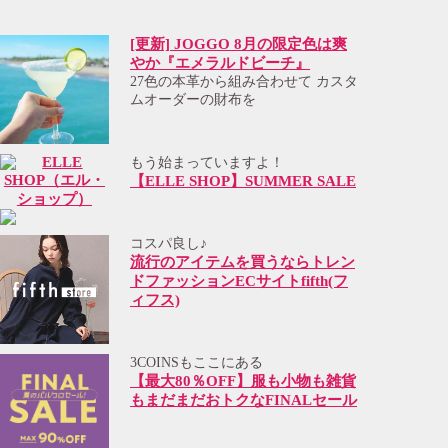
[更新] JOGGO 8月の限定色は爽
やか『エメラルドビーチ』
27色の本革から組み合わせて カスタ
ムオーダーの財布を
もう始まっていますよ！
【ELLE SHOP】SUMMER SALE
コスパ良し♪
流行のアイテムを買うならトレン
ドファッションECサイトfifth(フ
ィフス)
3COINSもここにある
【最大80％OFF】服も小物も雑貨
もまだまだおトクなFINALセール