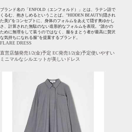
ブランド名の「ENFOLD（エンフォルド）」とは、ラテン語で
くるむ、抱きしめるということば。“HIDDEN BEAUTY(隠され
た美)”をコンセプトに、身体のフォルムをあえて隠す奥ゆかし
さ、計算された無駄のない造形的なフォルムを表現。“誰かの
ために無理をして装うのではなく、服をまとう者が最高に贅沢
な気持ちになれる服”を提案するブランド。
FLARE DRESS
直営店舗発売1/2(金)予定 EC発売1/2(金)予定使いやすい
ミニマルなシルエットが美しいドレス