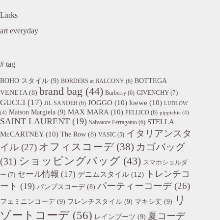
Links
art everyday
# tag
BOHO スタイル
(9)
BOTTEGA
BORDERS at BALCONY
(6)
brand bag
(44)
VENETA
(8)
GIVENCHY
(7)
Burberry
(6)
GUCCI
(17)
JOGGO
(10)
loewe
(10)
JIL SANDER
(6)
LUDLOW
Maison Margiela
(9)
MAX MARA
(10)
PELLICO
(6)
(4)
pippichic
(4)
SAINT LAURENT
(19)
STELLA
Salvatore Ferragamo
(6)
イタリアンスタ
McCARTNEY
(10)
The Row
(8)
VASIC
(5)
オフィスコーデ
(38)
カゴバッグ
イル
(27)
ショッピングバッグ
(43)
(31)
スマホショルダ
トレンチコ
セール情報
(17)
デニムスタイル
(12)
ー
(7)
パーティーコーデ
(26)
ート
(19)
パンプスコーデ
(8)
リ
フェミニンコーデ
(9)
フレンチスタイル
(9)
マキシ丈
(9)
ゾートコーデ
(56)
夏コーデ
レインブーツ
(9)