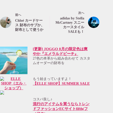
次へ
前へ
adidas by Stella
Chloé カードケー
McCartney スニー
ス 財布のサブか、
カースタイル
財布として使うか
SALEも！
[更新] JOGGO 8月の限定色は爽
やか『エメラルドビーチ』
27色の本革から組み合わせて カスタ
ムオーダーの財布を
もう始まっていますよ！
【ELLE SHOP】SUMMER SALE
コスパ良し♪
流行のアイテムを買うならトレン
ドファッションECサイトfifth(フ