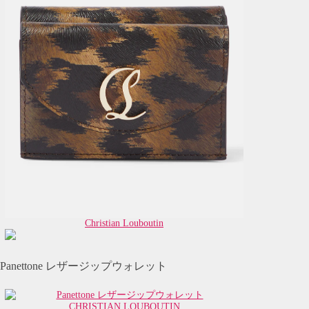
Christian Louboutin
Panettone レザージップウォレット
CHRISTIAN LOUBOUTIN