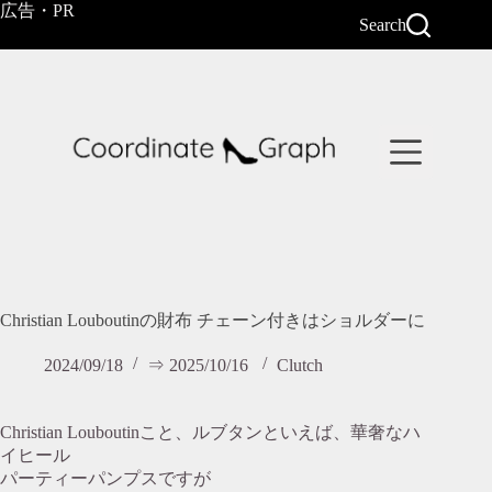
コ
広告・PR
Search
ン
テ
ン
ツ
へ
ス
キ
ッ
プ
Christian Louboutinの財布 チェーン付きはショルダーに
2024/09/18
⇒ 2025/10/16
Clutch
Christian Louboutinこと、ルブタンといえば、華奢なハ
イヒール
パーティーパンプスですが