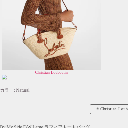
Christian Louboutin
カラー: Natural
Christian Loub
By My Side E/W Large ラフィアトートバッグ