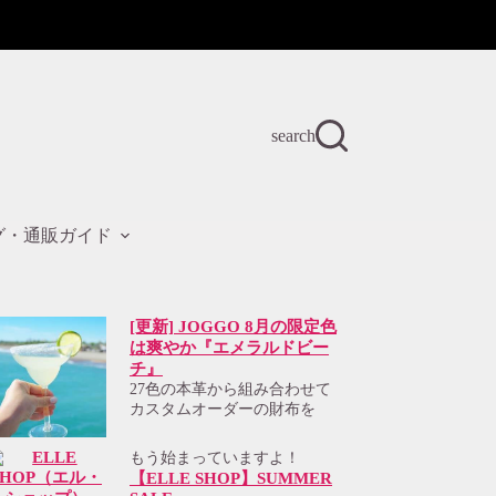
search
グ・通販ガイド
[更新] JOGGO 8月の限定色
は爽やか『エメラルドビー
チ』
27色の本革から組み合わせて
カスタムオーダーの財布を
もう始まっていますよ！
【ELLE SHOP】SUMMER