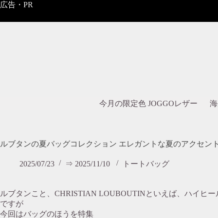
コ
広告・PR
ン
テ
ン
ツ
へ
ス
キ
ッ
プ
今月の限定色 JOGGOレザー
海
ルブタンの夏バッグコレクション エレガントな夏のアクセン
2025/07/23
⇒ 2025/11/10
トートバッグ
ルブタンこと、CHRISTIAN LOUBOUTINといえば、ハイヒー
ですが
今回はバッグのほうを特集