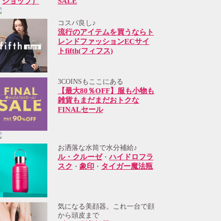
SALE
コスパ良し♪
流行のアイテムを買うならト
レンドファッションECサイ
トfifth(フィフス)
3COINSもここにある
【最大80％OFF】服も小物も
雑貨もまだまだおトクな
FINALセール
お洒落な水筒で水分補給♪
ル・クルーゼ
ハイドロフラ
・
スク
象印
タイガー魔法瓶
・
・
気になる美顔器。これ一台で顔
から頭皮まで