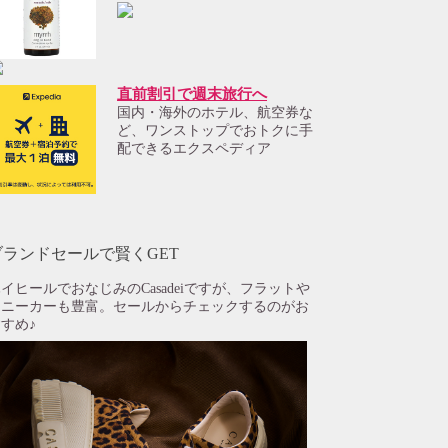
直前割引で週末旅行へ
国内・海外のホテル、航空券な
ど、ワンストップでおトクに手
配できるエクスペディア
ブランドセールで賢くGET
イヒールでおなじみのCasadeiですが、フラットや
スニーカーも豊富。セールからチェックするのがお
すめ♪