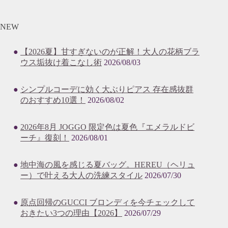
NEW
【2026夏】甘すぎないのが正解！大人の花柄ブラ
ウス垢抜け着こなし術
2026/08/03
シンプルコーデに効く大ぶりピアス 存在感抜群
のおすすめ10選！
2026/08/02
2026年8月 JOGGO 限定色は夏色『エメラルドビ
ーチ』復刻！
2026/08/01
地中海の風を感じる夏バッグ。HEREU（ヘリュ
ー）で叶える大人の洗練スタイル
2026/07/30
原点回帰のGUCCI ブロンディを今チェックして
おきたい3つの理由【2026】
2026/07/29