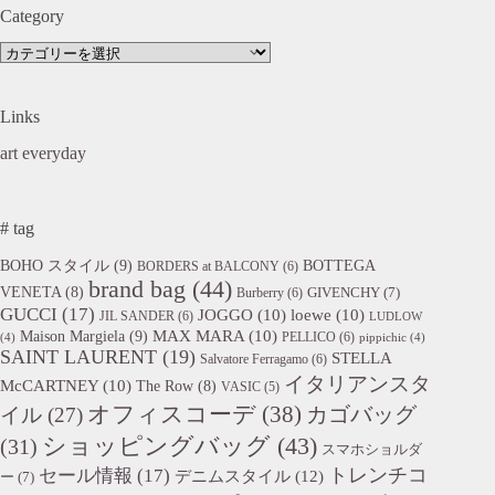
Category
Category
Links
art everyday
# tag
BOHO スタイル
(9)
BOTTEGA
BORDERS at BALCONY
(6)
brand bag
(44)
VENETA
(8)
GIVENCHY
(7)
Burberry
(6)
GUCCI
(17)
JOGGO
(10)
loewe
(10)
JIL SANDER
(6)
LUDLOW
Maison Margiela
(9)
MAX MARA
(10)
PELLICO
(6)
(4)
pippichic
(4)
SAINT LAURENT
(19)
STELLA
Salvatore Ferragamo
(6)
イタリアンスタ
McCARTNEY
(10)
The Row
(8)
VASIC
(5)
オフィスコーデ
(38)
カゴバッグ
イル
(27)
ショッピングバッグ
(43)
(31)
スマホショルダ
トレンチコ
セール情報
(17)
デニムスタイル
(12)
ー
(7)