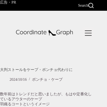
コ
広告・PR
Search
ン
テ
ン
ツ
へ
ス
キ
ッ
プ
大判ストールをケープ・ポンチョ代わりに
2024/10/16
ポンチョ・ケープ
数年前はトレンドだと思いましたが、もはや定番化し
ているアウターのケープ
羽織るコートというイメージ