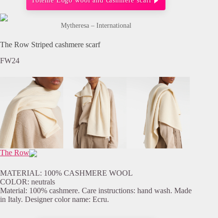
Toteme Logo wool and cashmere scarf
Mytheresa – International
The Row Striped cashmere scarf
FW24
The Row
MATERIAL: 100% CASHMERE WOOL
COLOR: neutrals
Material: 100% cashmere. Care instructions: hand wash. Made
in Italy. Designer color name: Ecru.