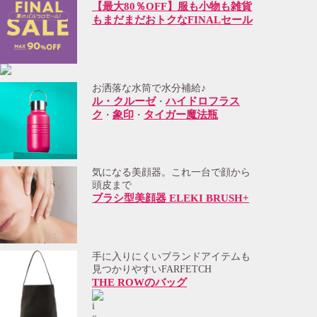
【最大80％OFF】服も小物も雑貨
もまだまだおトクなFINALセール
お洒落な水筒で水分補給♪
ル・クルーゼ
ハイドロフラス
・
ク
象印
タイガー魔法瓶
・
・
気になる美顔器。これ一台で顔から
頭皮まで
ブラシ型美顔器 ELEKI BRUSH+
手に入りにくいブランドアイテムも
見つかりやすいFARFETCH
THE ROWのバッグ