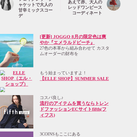
あえて赤、大人の
ャケットで大人の
レッドワンピース
甘辛ミックスコー
コーディネート
デ
[更新] JOGGO 8月の限定色は爽
やか『エメラルドビーチ』
27色の本革から組み合わせて カスタ
ムオーダーの財布を
もう始まっていますよ！
【ELLE SHOP】SUMMER SALE
コスパ良し♪
流行のアイテムを買うならトレン
ドファッションECサイトfifth(フ
ィフス)
3COINSもここにある