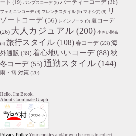
パーティーコーデ
(26)
ート
(19)
パンプスコーデ
(8)
リ
フェミニンコーデ
(9)
フレンチスタイル
(9)
マキシ丈
(9)
ゾートコーデ
(56)
夏コーデ
レインブーツ
(9)
大人カジュアル
(200)
(26)
小さい財布
旅行スタイル
(108)
海
春コーデ
(23)
(8)
着心地いいコーデ
(88)
秋
外通販
(39)
通勤スタイル
(144)
冬コーデ
(55)
雨・雪 対策
(20)
Hello, I'm Brook.
About Coordinate Graph
Privacy Policy
Your cookies and/or web beacons to collect