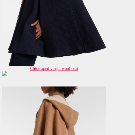
Chloe aped virgin wool coat