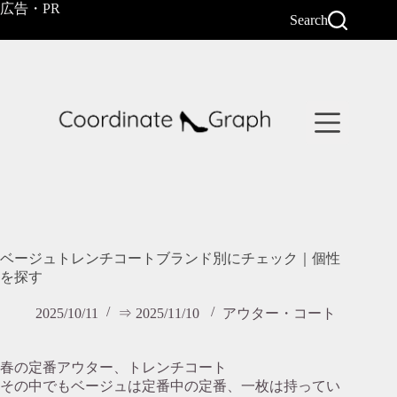
コ
広告・PR
Search
ン
テ
ン
ツ
へ
ス
キ
ッ
プ
ベージュトレンチコートブランド別にチェック｜個性
を探す
2025/10/11
⇒ 2025/11/10
アウター・コート
春の定番アウター、トレンチコート
その中でもベージュは定番中の定番、一枚は持ってい