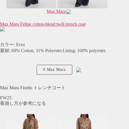
Max Mara
Max Mara Felipe cotton-blend twill trench coat
カラー: Ecru
素材: 69% Cotton, 31% Polyester.Lining: 100% polyester.
Max Mara
Max Mara Fiorito トレンチコート
FW25
着崩し方が参考になる