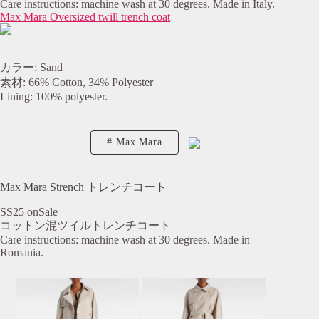
Care instructions: machine wash at 30 degrees. Made in Italy.
Max Mara Oversized twill trench coat
カラー: Sand
素材: 66% Cotton, 34% Polyester
Lining: 100% polyester.
Max Mara
Max Mara Strench トレンチコート
SS25 onSale
コットン混ツイルトレンチコート
Care instructions: machine wash at 30 degrees. Made in
Romania.