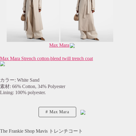
Max Mara
Max Mara Strench cotton-blend twill trench coat
カラー: White Sand
素材: 66% Cotton, 34% Polyester
Lining: 100% polyester.
Max Mara
The Frankie Shop Mavis トレンチコート