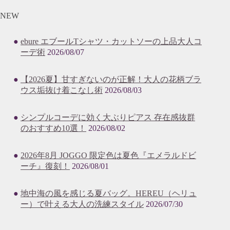
NEW
ebure エブールTシャツ・カットソーの上品大人コ
ーデ術
2026/08/07
【2026夏】甘すぎないのが正解！大人の花柄ブラ
ウス垢抜け着こなし術
2026/08/03
シンプルコーデに効く大ぶりピアス 存在感抜群
のおすすめ10選！
2026/08/02
2026年8月 JOGGO 限定色は夏色『エメラルドビ
ーチ』復刻！
2026/08/01
地中海の風を感じる夏バッグ。HEREU（ヘリュ
ー）で叶える大人の洗練スタイル
2026/07/30