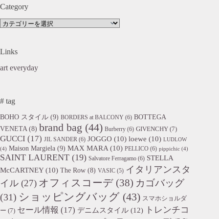
Category
Category
Links
art everyday
# tag
BOHO スタイル
(9)
BOTTEGA
BORDERS at BALCONY
(6)
brand bag
(44)
VENETA
(8)
GIVENCHY
(7)
Burberry
(6)
GUCCI
(17)
JOGGO
(10)
loewe
(10)
JIL SANDER
(6)
LUDLOW
Maison Margiela
(9)
MAX MARA
(10)
PELLICO
(6)
(4)
pippichic
(4)
SAINT LAURENT
(19)
STELLA
Salvatore Ferragamo
(6)
イタリアンスタ
McCARTNEY
(10)
The Row
(8)
VASIC
(5)
オフィスコーデ
(38)
カゴバッグ
イル
(27)
ショッピングバッグ
(43)
(31)
スマホショルダ
トレンチコ
セール情報
(17)
デニムスタイル
(12)
ー
(7)