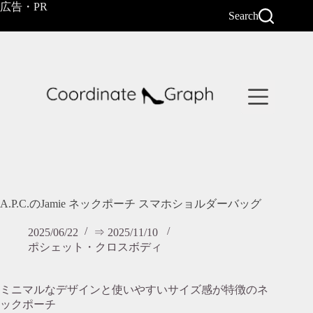
コ
広告・PR
Search
ン
テ
ン
ツ
へ
ス
キ
ッ
プ
A.P.C.のJamie ネックポーチ スマホショルダーバッグ
2025/06/22
⇒ 2025/11/10
ポシェット・クロスボディ
ミニマルなデザインと使いやすいサイズ感が特徴のネ
ックポーチ