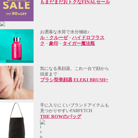
もまだまだおトクなFINALセール
お洒落な水筒で水分補給♪
ル・クルーゼ
ハイドロフラス
・
ク
象印
タイガー魔法瓶
・
・
気になる美顔器。これ一台で顔から
頭皮まで
ブラシ型美顔器 ELEKI BRUSH+
手に入りにくいブランドアイテムも
見つかりやすいFARFETCH
THE ROWのバッグ