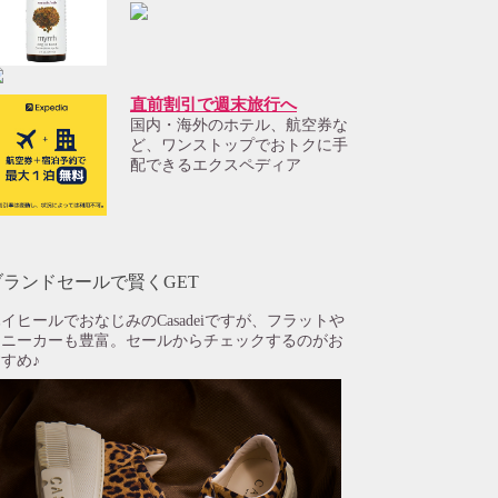
直前割引で週末旅行へ
国内・海外のホテル、航空券な
ど、ワンストップでおトクに手
配できるエクスペディア
ブランドセールで賢くGET
イヒールでおなじみのCasadeiですが、フラットや
スニーカーも豊富。セールからチェックするのがお
すめ♪