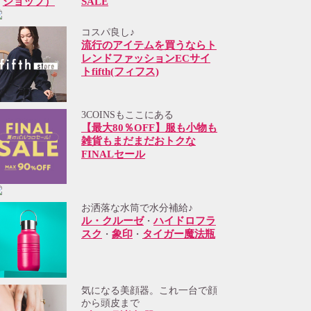
SALE
コスパ良し♪
流行のアイテムを買うならト
レンドファッションECサイ
トfifth(フィフス)
3COINSもここにある
【最大80％OFF】服も小物も
雑貨もまだまだおトクな
FINALセール
お洒落な水筒で水分補給♪
ル・クルーゼ
ハイドロフラ
・
スク
象印
タイガー魔法瓶
・
・
気になる美顔器。これ一台で顔
から頭皮まで