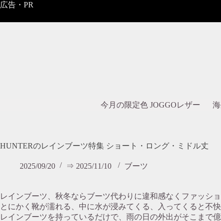
コ
広告・PR
ン
テ
ン
ツ
へ
ス
キ
ッ
プ
今月の限定色 JOGGOレザー
海
HUNTERのレインブーツ特集 ショート・ロング・ミドル丈
2025/09/20
⇒ 2025/11/10
ブーツ
レインブーツ、秋冬ならブーツ代わりに違和感なくファッショ
とにかく靴が濡れる、中に水が浸みてくる、入ってくると不快
レインブーツを持っているだけで、雨の日の外出がそこまで億