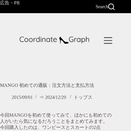
コ
広告・PR
Search
ン
テ
ン
ツ
へ
ス
キ
ッ
プ
MANGO 初めての通販：注文方法と支払方法
2015/09/01
⇒ 2024/12/29
トップス
今回MANGOを初めて使ってみて、ほかにも初めての
人がいたら気になるだろうことをまとめてみます。
今回購入したのは、ワンピースとスカートの2点