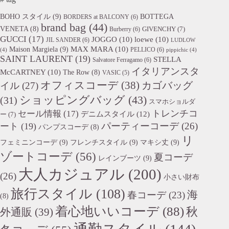
BOHO スタイル
(9)
BOTTEGA
BORDERS at BALCONY
(6)
brand bag
(44)
VENETA
(8)
GIVENCHY
(7)
Burberry
(6)
GUCCI
(17)
JOGGO
(10)
loewe
(10)
JIL SANDER
(6)
LUDLOW
Maison Margiela
(9)
MAX MARA
(10)
PELLICO
(6)
(4)
pippichic
(4)
SAINT LAURENT
(19)
STELLA
Salvatore Ferragamo
(6)
イタリアンスタ
McCARTNEY
(10)
The Row
(8)
VASIC
(5)
オフィスコーデ
(38)
カゴバッグ
イル
(27)
ショッピングバッグ
(43)
(31)
スマホショルダ
トレンチコ
セール情報
(17)
デニムスタイル
(12)
ー
(7)
パーティーコーデ
(26)
ート
(19)
パンプスコーデ
(8)
リ
フェミニンコーデ
(9)
フレンチスタイル
(9)
マキシ丈
(9)
ゾートコーデ
(56)
夏コーデ
レインブーツ
(9)
大人カジュアル
(200)
(26)
小さい財布
旅行スタイル
(108)
海
春コーデ
(23)
(8)
着心地いいコーデ
(88)
秋
外通販
(39)