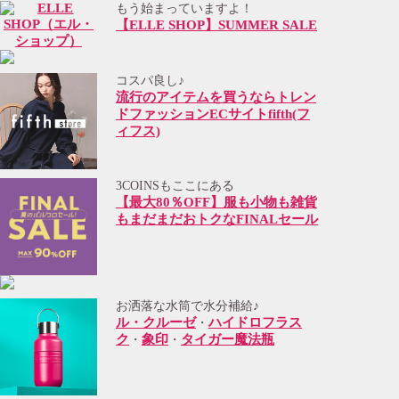
もう始まっていますよ！
【ELLE SHOP】SUMMER SALE
コスパ良し♪
流行のアイテムを買うならトレン
ドファッションECサイトfifth(フ
ィフス)
3COINSもここにある
【最大80％OFF】服も小物も雑貨
もまだまだおトクなFINALセール
お洒落な水筒で水分補給♪
ル・クルーゼ
ハイドロフラス
・
ク
象印
タイガー魔法瓶
・
・