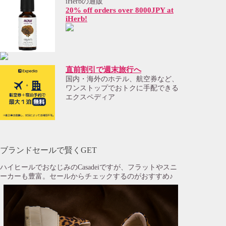
iHerbの通販
20% off orders over 8000JPY at
iHerb!
直前割引で週末旅行へ
国内・海外のホテル、航空券など、
ワンストップでおトクに手配できる
エクスペディア
ブランドセールで賢くGET
ハイヒールでおなじみのCasadeiですが、フラットやスニ
ーカーも豊富。セールからチェックするのがおすすめ♪